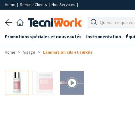
Home
|
Service Clients
|
Nos Services
|
Promotions spéciales et nouveautés
Instrumentation
Équ
Home
Visage
Lamination cils et surcils