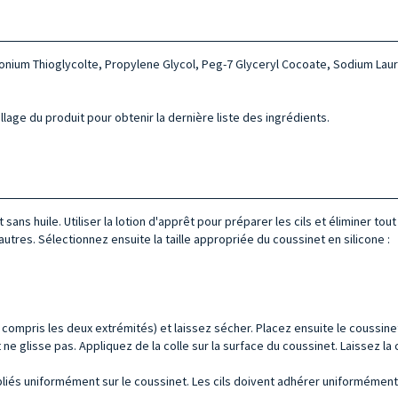
nium Thioglycolte, Propylene Glycol, Peg-7 Glyceryl Cocoate, Sodium Laur
allage du produit pour obtenir la dernière liste des ingrédients.
s huile. Utiliser la lotion d'apprêt pour préparer les cils et éliminer tout 
autres. Sélectionnez ensuite la taille appropriée du coussinet en silicone :
(y compris les deux extrémités) et laissez sécher. Placez ensuite le coussine
e glisse pas. Appliquez de la colle sur la surface du coussinet. Laissez la c
nt pliés uniformément sur le coussinet. Les cils doivent adhérer uniformément