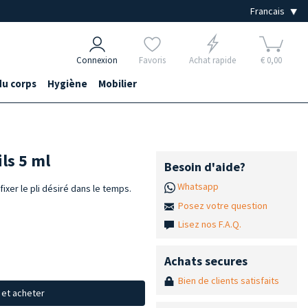
Connexion
Favoris
Achat rapide
€ 0,00
du corps
Hygiène
Mobilier
ils 5 ml
Besoin d'aide?
Whatsapp
 fixer le pli désiré dans le temps.
Posez votre question
Lisez nos F.A.Q.
Achats secures
Bien de clients satisfaits
x et acheter