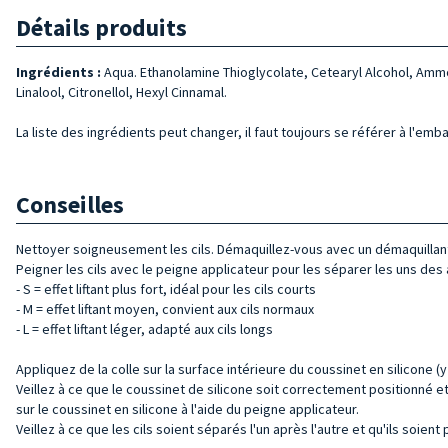
Détails produits
Ingrédients :
Aqua. Ethanolamine Thioglycolate, Cetearyl Alcohol, Ammo
Linalool, Citronellol, Hexyl Cinnamal.
La liste des ingrédients peut changer, il faut toujours se référer à l'emb
Conseilles
Nettoyer soigneusement les cils. Démaquillez-vous avec un démaquillant san
Peigner les cils avec le peigne applicateur pour les séparer les uns des 
- S = effet liftant plus fort, idéal pour les cils courts
- M = effet liftant moyen, convient aux cils normaux
- L = effet liftant léger, adapté aux cils longs
Appliquez de la colle sur la surface intérieure du coussinet en silicone 
Veillez à ce que le coussinet de silicone soit correctement positionné et n
sur le coussinet en silicone à l'aide du peigne applicateur.
Veillez à ce que les cils soient séparés l'un après l'autre et qu'ils soie