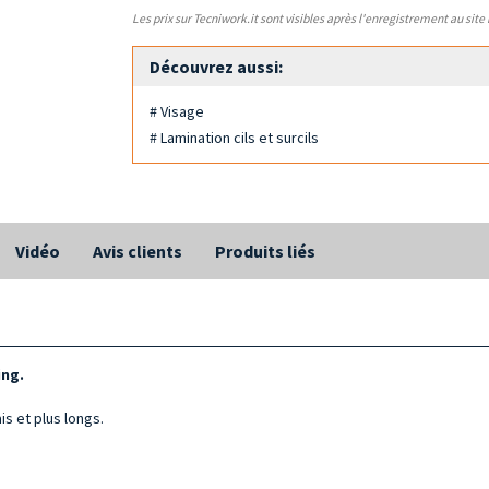
Les prix sur Tecniwork.it sont visibles après l'enregistrement au site
Découvrez aussi:
# Visage
# Lamination cils et surcils
Vidéo
Avis clients
Produits liés
ing.
is et plus longs.