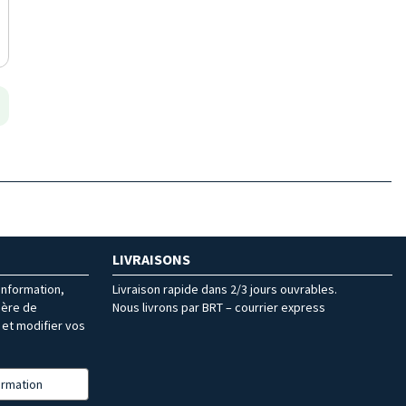
LIVRAISONS
’information,
Livraison rapide dans 2/3 jours ouvrables.
ière de
Nous livrons par BRT – courrier express
et modifier vos
formation