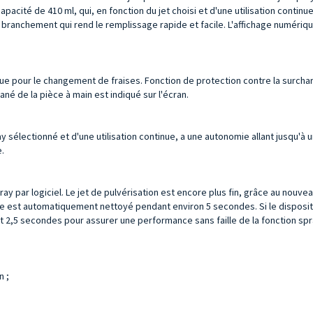
apacité de 410 ml, qui, en fonction du jet choisi et d'une utilisation continu
de branchement qui rend le remplissage rapide et facile. L'affichage numéri
ue pour le changement de fraises. Fonction de protection contre la surcharg
 de la pièce à main est indiqué sur l'écran.
y sélectionné et d'une utilisation continue, a une autonomie allant jusqu'à une
e.
ay par logiciel. Le jet de pulvérisation est encore plus fin, grâce au nou
e est automatiquement nettoyé pendant environ 5 secondes. Si le dispositif
,5 secondes pour assurer une performance sans faille de la fonction spra
n ;