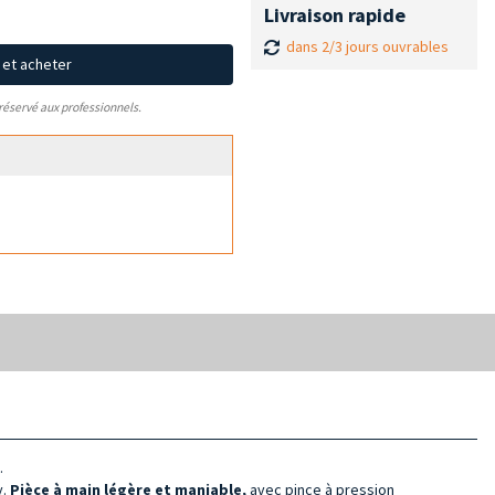
Livraison rapide
dans 2/3 jours ouvrables
x et acheter
 réservé aux professionnels.
.
y.
Pièce à main légère et maniable,
avec pince à pression