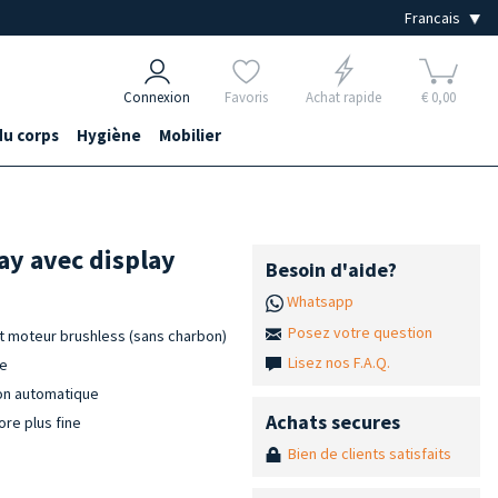
Connexion
Favoris
Achat rapide
€ 0,00
du corps
Hygiène
Mobilier
ay avec display
Besoin d'aide?
Whatsapp
Posez votre question
et moteur brushless (sans charbon)
Lisez nos F.A.Q.
ie
ion automatique
Achats secures
re plus fine
Bien de clients satisfaits