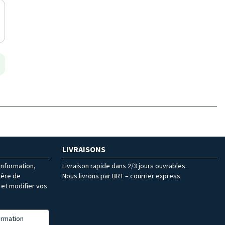
LIVRAISONS
’information,
Livraison rapide dans 2/3 jours ouvrables.
ière de
Nous livrons par BRT – courrier express
et modifier vos
formation