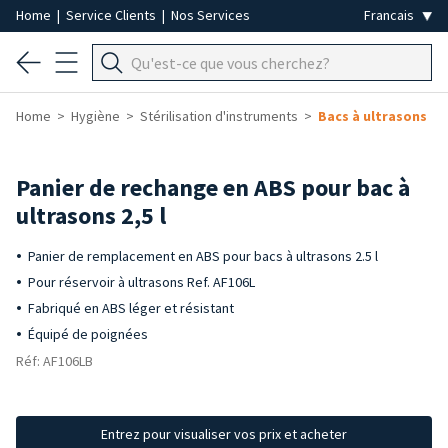
Home
|
Service Clients
|
Nos Services
Home
Hygiène
Stérilisation d'instruments
Bacs à ultrasons
Panier de rechange en ABS pour bac à
ultrasons 2,5 l
Panier de remplacement en ABS pour bacs à ultrasons 2.5 l
Pour réservoir à ultrasons Ref. AF106L
Fabriqué en ABS léger et résistant
Équipé de poignées
Réf: AF106LB
Entrez pour visualiser vos prix et acheter