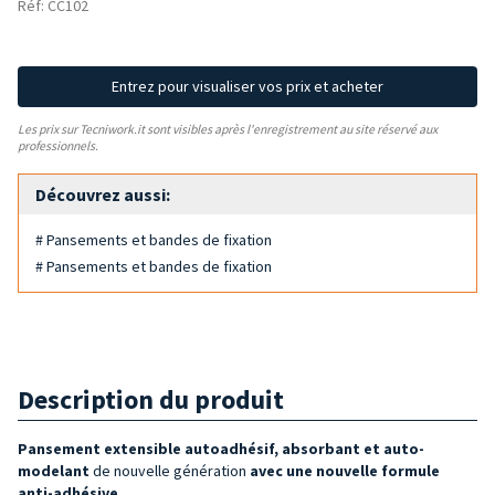
Réf: CC102
Entrez pour visualiser vos prix et acheter
Les prix sur Tecniwork.it sont visibles après l'enregistrement au site réservé aux
professionnels.
Découvrez aussi:
# Pansements et bandes de fixation
# Pansements et bandes de fixation
Description du produit
Pansement
extensible autoadhésif, absorbant et auto-
modelant
de nouvelle génération
avec une nouvelle formule
anti-adhésive
.