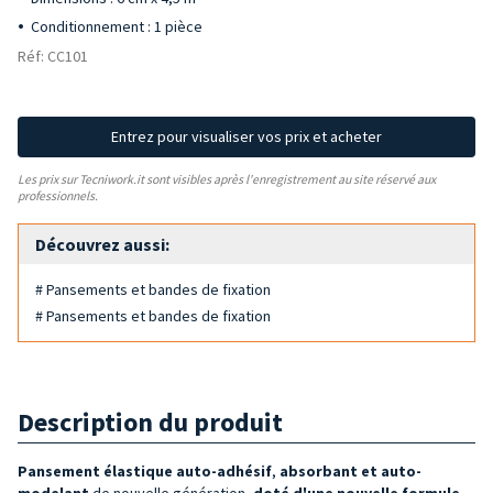
Conditionnement : 1 pièce
Réf: CC101
Entrez pour visualiser vos prix et acheter
Les prix sur Tecniwork.it sont visibles après l'enregistrement au site réservé aux
professionnels.
Découvrez aussi:
# Pansements et bandes de fixation
# Pansements et bandes de fixation
Description du produit
Pansement élastique auto-adhésif
,
absorbant et auto-
modelant
de nouvelle génération,
doté d'une nouvelle formule