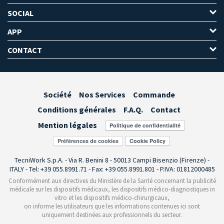
SOCIAL
APP
CONTACT
Société
Nos Services
Commande
Conditions générales
F.A.Q.
Contact
Mention légales
Préférences de cookies
TecniWork S.p.A. - Via R. Benini 8 - 50013 Campi Bisenzio (Firenze) -
ITALY - Tel: +39 055.8991.71 - Fax: +39 055.8991.801 - P.IVA: 01812000485
Conformément aux directives du Ministère de la Santé concernant la publicité
médicale sur les dispositifs médicaux, les dispositifs médico-diagnostiques in
vitro et les dispositifs médico-chirurgicaux,
on informe les utilisateurs que les informations contenues ici sont
uniquement destinées aux professionnels du secteur.