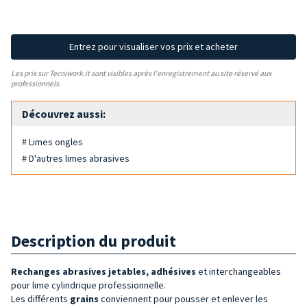
Entrez pour visualiser vos prix et acheter
Les prix sur Tecniwork.it sont visibles après l'enregistrement au site réservé aux
professionnels.
Découvrez aussi:
# Limes ongles
# D'autres limes abrasives
Description du produit
Rechanges abrasives jetables, adhésives
et interchangeables
pour lime cylindrique professionnelle.
Les différents
grains
conviennent pour pousser et enlever les