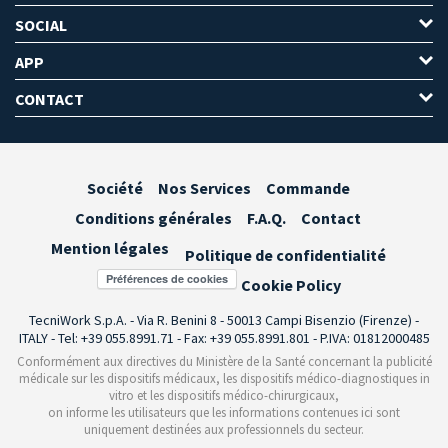
SOCIAL
APP
CONTACT
Société
Nos Services
Commande
Conditions générales
F.A.Q.
Contact
Mention légales
Politique de confidentialité
Préférences de cookies
Cookie Policy
TecniWork S.p.A. - Via R. Benini 8 - 50013 Campi Bisenzio (Firenze) -
ITALY - Tel: +39 055.8991.71 - Fax: +39 055.8991.801 - P.IVA: 01812000485
Conformément aux directives du Ministère de la Santé concernant la publicité
médicale sur les dispositifs médicaux, les dispositifs médico-diagnostiques in
vitro et les dispositifs médico-chirurgicaux,
on informe les utilisateurs que les informations contenues ici sont
uniquement destinées aux professionnels du secteur.