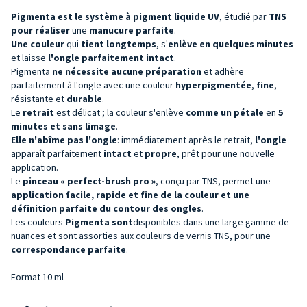
Pigmenta est
le système à
pigment liquide UV
, étudié par
TNS
pour
réaliser
une
manucure parfaite
.
Une couleur
qui
tient longtemps
, s'
enlève en quelques minutes
et laisse
l'ongle parfaitement
intact
.
Pigmenta
ne nécessite aucune préparation
et adhère
parfaitement à l'ongle avec une couleur
hyperpigmentée
,
fine
,
résistante et
durable
.
Le
retrait
est délicat ; la couleur s'enlève
comme un pétale
en
5
minutes et sans limage
.
Elle n'abîme pas l'ongle
: immédiatement après le retrait,
l'ongle
apparaît parfaitement
intact
et
propre
, prêt pour une nouvelle
application.
Le
pinceau « perfect-brush pro »
, conçu par TNS, permet une
application facile, rapide et fine de la couleur et une
définition parfaite du contour des ongles
.
Les couleurs
Pigmenta sont
disponibles dans une large gamme de
nuances et sont assorties aux couleurs de vernis TNS, pour une
correspondance parfaite
.
Format 10 ml