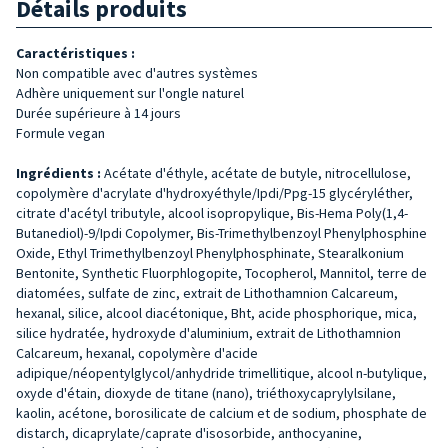
Détails produits
Caractéristiques :
Non compatible avec d'autres systèmes
Adhère uniquement sur l'ongle naturel
Durée supérieure à 14 jours
Formule vegan
Ingrédients :
Acétate d'éthyle, acétate de butyle, nitrocellulose,
copolymère d'acrylate d'hydroxyéthyle/Ipdi/Ppg-15 glycéryléther,
citrate d'acétyl tributyle, alcool isopropylique, Bis-Hema Poly(1,4-
Butanediol)-9/Ipdi Copolymer, Bis-Trimethylbenzoyl Phenylphosphine
Oxide, Ethyl Trimethylbenzoyl Phenylphosphinate, Stearalkonium
Bentonite, Synthetic Fluorphlogopite, Tocopherol, Mannitol, terre de
diatomées, sulfate de zinc, extrait de Lithothamnion Calcareum,
hexanal, silice, alcool diacétonique, Bht, acide phosphorique, mica,
silice hydratée, hydroxyde d'aluminium, extrait de Lithothamnion
Calcareum, hexanal, copolymère d'acide
adipique/néopentylglycol/anhydride trimellitique, alcool n-butylique,
oxyde d'étain, dioxyde de titane (nano), triéthoxycaprylylsilane,
kaolin, acétone, borosilicate de calcium et de sodium, phosphate de
distarch, dicaprylate/caprate d'isosorbide, anthocyanine,