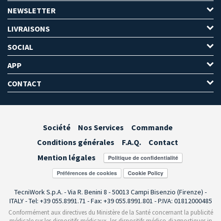
NEWSLETTER
LIVRAISONS
SOCIAL
APP
CONTACT
Société
Nos Services
Commande
Conditions générales
F.A.Q.
Contact
Mention légales
Préférences de cookies
TecniWork S.p.A. - Via R. Benini 8 - 50013 Campi Bisenzio (Firenze) -
ITALY - Tel: +39 055.8991.71 - Fax: +39 055.8991.801 - P.IVA: 01812000485
Conformément aux directives du Ministère de la Santé concernant la publicité
médicale sur les dispositifs médicaux, les dispositifs médico-diagnostiques in