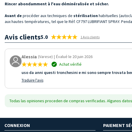
Rincer abondamment à l'eau déminéralisée et sécher.
Avant
de
procéder aux techniques de
stérilisation
habituelles (autocl
aux hautes températures, tel que le Réf. CF797 LUBRIFIANT SPRAY. Pendant
Avis clients
5.0
1 Avis clients
Alessia
(Varese)
|
Évalué le 20 juin 2026
Achat vérifié
uso da anni questi tronchesini e mi sono sempre trovata ben
Traduire l'avis
Todas las opiniones proceden de compras verificadas. Algunos datos
CONNEXION
PAIEMENT SÉ