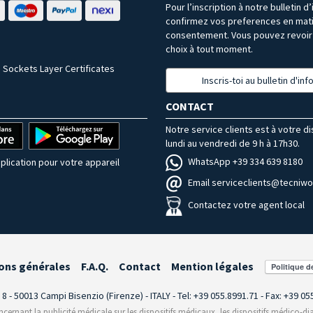
Pour l’inscription à notre bulletin d
confirmez vos preferences en mat
consentement. Vous pouvez revoir 
choix à tout moment.
 Sockets Layer Certificates
Inscris-toi au bulletin d'in
CONTACT
Notre service clients est à votre d
lundi au vendredi de 9 h à 17h30.
WhatsApp +39 334 639 8180
plication pour votre appareil
Email serviceclients@tecniwor
Contactez votre agent local
ons générales
F.A.Q.
Contact
Mention légales
i 8 - 50013 Campi Bisenzio (Firenze) - ITALY - Tel: +39 055.8991.71 - Fax: +39 0
rnant la publicité médicale sur les dispositifs médicaux, les dispositifs médico-dia