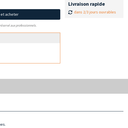
Livraison rapide
dans 2/3 jours ouvrables
x et acheter
 réservé aux professionnels.
ues.