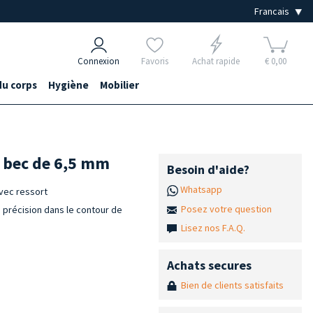
Connexion
Favoris
Achat rapide
€ 0,00
du corps
Hygiène
Mobilier
, bec de 6,5 mm
Besoin d'aide?
Whatsapp
avec ressort
Posez votre question
e précision dans le contour de
Lisez nos F.A.Q.
Achats secures
Bien de clients satisfaits