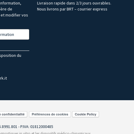
’information,
Livraison rapide dans 2/3 jours ouvrables.
ière de
Nous livrons par BRT – courrier express
et modifier vos
formation
isposition du
k.it
Préférences de cookies
55.8991.801 - P.IVA: 01812000485
gnostiques in vitro et les dispositifs médico-chirurgicaux,