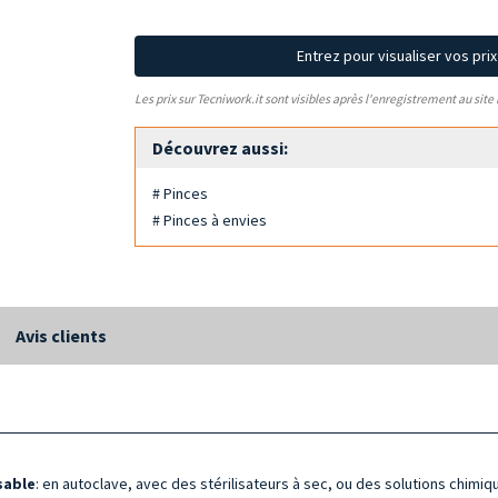
Entrez pour visualiser vos pri
Les prix sur Tecniwork.it sont visibles après l'enregistrement au site
Découvrez aussi:
# Pinces
# Pinces à envies
Avis clients
isable
: en autoclave, avec des stérilisateurs à sec, ou des solutions chimiq