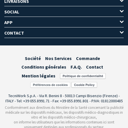
LIVRAISONS
SOCIAL
APP
CONTACT
Société
Nos Services
Commande
Conditions générales
F.A.Q.
Contact
Mention légales
Préférences de cookies
TecniWork S.p.A. - Via R. Benini 8 - 50013 Campi Bisenzio (Firenze) -
ITALY - Tel: +39 055.8991.71 - Fax: +39 055.8991.801 - P.IVA: 01812000485
Conformément aux directives du Ministère de la Santé concernant la publicité
médicale sur les dispositifs médicaux, les dispositifs médico-diagnostiques in
vitro et les dispositifs médico-chirurgicaux,
on informe les utilisateurs que les informations contenues ici sont
uniquement destinées aux professionnels du secteur.