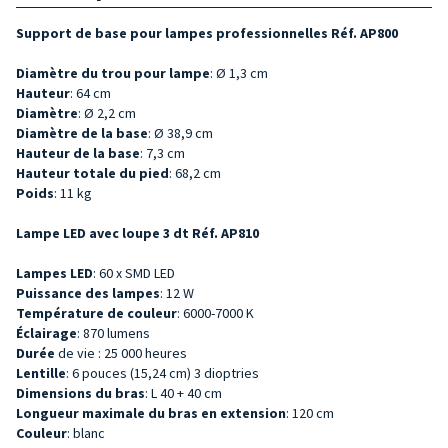
Support de base pour lampes professionnelles Réf. AP800
Diamètre du trou pour lampe
: Ø 1,3 cm
Hauteur
: 64 cm
Diamètre
: Ø 2,2 cm
Diamètre de la base
: Ø 38,9 cm
Hauteur de la base
: 7,3 cm
Hauteur totale du pied
: 68,2 cm
Poids
: 11 kg
Lampe LED avec loupe 3 dt Réf. AP810
Lampes LED
: 60 x SMD LED
Puissance des lampes
: 12 W
Température de couleur
: 6000-7000 K
Éclairage
: 870 lumens
Durée
de vie : 25 000 heures
Lentille
: 6 pouces (15,24 cm) 3 dioptries
Dimensions du bras
: L 40 + 40 cm
Longueur maximale du bras en extension
: 120 cm
Couleur
: blanc