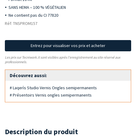
SANS HEMA – 100 % VÉGÉTALIEN
Ne contient pas du CI 77820
Réf: TNSPROM157
Entrez pour visualiser vos prix et acheter
Les prix sur Tecniwork.it sont visibles après l'enregistrement au site réservé aux
professionnels.
Découvrez aussi:
# Laqerìs Studio Vernis Ongles semipermanents
# Présentoirs Vernis ongles semipermanents
Description du produit