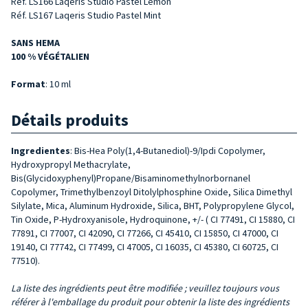
Réf. LS166 Laqeris Studio Pastel Lemon
Réf. LS167 Laqeris Studio Pastel Mint
SANS HEMA
100 % VÉGÉTALIEN
Format
: 10 ml
Détails produits
Ingredientes
: Bis-Hea Poly(1,4-Butanediol)-9/Ipdi Copolymer,
Hydroxypropyl Methacrylate,
Bis(Glycidoxyphenyl)Propane/Bisaminomethylnorbornanel
Copolymer, Trimethylbenzoyl Ditolylphosphine Oxide, Silica Dimethyl
Silylate, Mica, Aluminum Hydroxide, Silica, BHT, Polypropylene Glycol,
Tin Oxide, P-Hydroxyanisole, Hydroquinone, +/- ( CI 77491, CI 15880, CI
77891, CI 77007, CI 42090, CI 77266, CI 45410, CI 15850, CI 47000, CI
19140, CI 77742, CI 77499, CI 47005, CI 16035, CI 45380, CI 60725, CI
77510).
La liste des ingrédients peut être modifiée ; veuillez toujours vous
référer à l'emballage du produit pour obtenir la liste des ingrédients