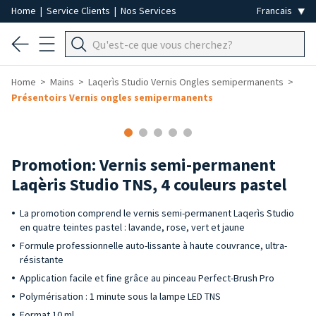
Home
|
Service Clients
|
Nos Services
Home
Mains
Laqerìs Studio Vernis Ongles semipermanents
Présentoirs Vernis ongles semipermanents
-25%
Promotion: Vernis semi-permanent
Laqèris Studio TNS, 4 couleurs pastel
La promotion comprend le vernis semi-permanent Laqerìs Studio
en quatre teintes pastel : lavande, rose, vert et jaune
Formule professionnelle auto-lissante à haute couvrance, ultra-
résistante
Application facile et fine grâce au pinceau Perfect-Brush Pro
Polymérisation : 1 minute sous la lampe LED TNS
Format 10 ml