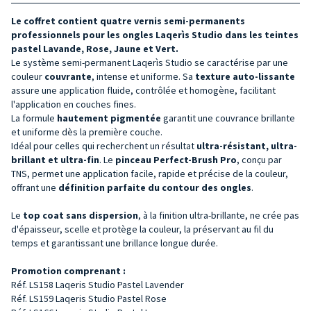
Le coffret contient quatre vernis semi-permanents
professionnels pour les ongles Laqerìs Studio dans les teintes
pastel Lavande, Rose, Jaune et Vert.
Le système semi-permanent Laqerìs Studio se caractérise par une
couleur
couvrante
, intense et uniforme. Sa
texture auto-lissante
assure une application fluide, contrôlée et homogène, facilitant
l'application en couches fines.
La formule
hautement pigmentée
garantit une couvrance brillante
et uniforme dès la première couche.
Idéal pour celles qui recherchent un résultat
ultra-résistant, ultra-
brillant et ultra-fin
. Le
pinceau
Perfect-Brush Pro
, conçu par
TNS, permet une application facile, rapide et précise de la couleur,
offrant une
définition parfaite du contour des ongles
.
Le
top coat sans dispersion
, à la finition ultra-brillante, ne crée pas
d'épaisseur, scelle et protège la couleur, la préservant au fil du
temps et garantissant une brillance longue durée.
Promotion comprenant :
Réf. LS158 Laqeris Studio Pastel Lavender
Réf. LS159 Laqeris Studio Pastel Rose