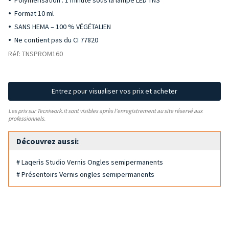
Polymérisation : 1 minute sous la lampe LED TNS
Format 10 ml
SANS HEMA – 100 % VÉGÉTALIEN
Ne contient pas du CI 77820
Réf: TNSPROM160
Entrez pour visualiser vos prix et acheter
Les prix sur Tecniwork.it sont visibles après l'enregistrement au site réservé aux
professionnels.
Découvrez aussi:
# Laqerìs Studio Vernis Ongles semipermanents
# Présentoirs Vernis ongles semipermanents