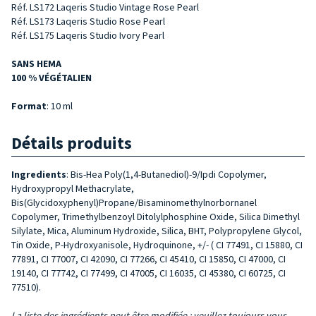
Réf. LS172 Laqeris Studio Vintage Rose Pearl
Réf. LS173 Laqeris Studio Rose Pearl
Réf. LS175 Laqeris Studio Ivory Pearl
SANS HEMA
100 % VÉGÉTALIEN
Format
: 10 ml
Détails produits
Ingredients
: Bis-Hea Poly(1,4-Butanediol)-9/Ipdi Copolymer,
Hydroxypropyl Methacrylate,
Bis(Glycidoxyphenyl)Propane/Bisaminomethylnorbornanel
Copolymer, Trimethylbenzoyl Ditolylphosphine Oxide, Silica Dimethyl
Silylate, Mica, Aluminum Hydroxide, Silica, BHT, Polypropylene Glycol,
Tin Oxide, P-Hydroxyanisole, Hydroquinone, +/- ( CI 77491, CI 15880, CI
77891, CI 77007, CI 42090, CI 77266, CI 45410, CI 15850, CI 47000, CI
19140, CI 77742, CI 77499, CI 47005, CI 16035, CI 45380, CI 60725, CI
77510).
La liste des ingrédients peut être modifiée ; veuillez toujours vous