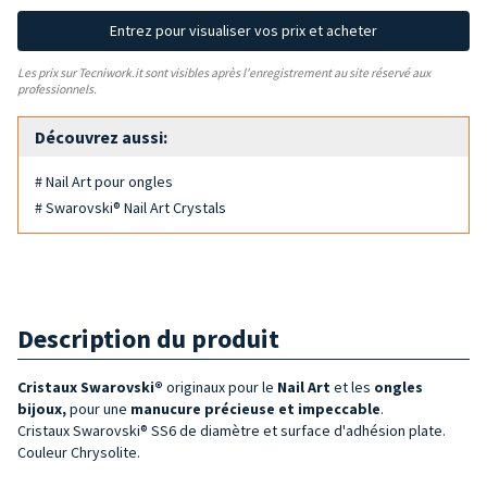
Entrez pour visualiser vos prix et acheter
Les prix sur Tecniwork.it sont visibles après l'enregistrement au site réservé aux
professionnels.
Découvrez aussi:
# Nail Art pour ongles
# Swarovski® Nail Art Crystals
Description du produit
Cristaux Swarovski®
originaux pour le
Nail Art
et les
ongles
bijoux,
pour une
manucure précieuse et impeccable
.
Cristaux Swarovski® SS6 de diamètre et surface d'adhésion plate.
Couleur Chrysolite.