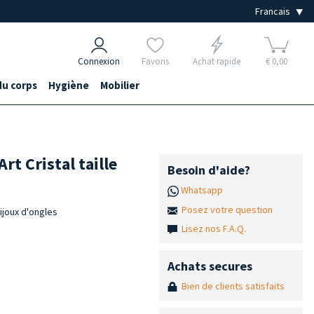
Connexion
Favoris
Achat rapide
€ 0,00
du corps
Hygiène
Mobilier
rt Cristal taille
Besoin d'aide?
Whatsapp
Posez votre question
bijoux d'ongles
Lisez nos F.A.Q.
Achats secures
Bien de clients satisfaits