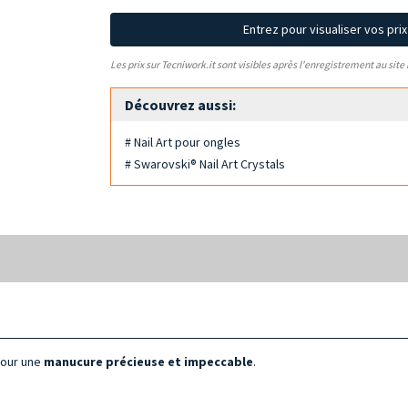
Entrez pour visualiser vos pri
Les prix sur Tecniwork.it sont visibles après l'enregistrement au site
Découvrez aussi:
# Nail Art pour ongles
# Swarovski® Nail Art Crystals
our une
manucure précieuse et impeccable
.