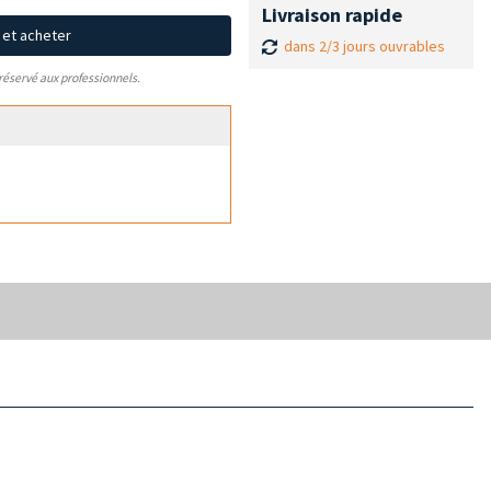
Livraison rapide
x et acheter
dans 2/3 jours ouvrables
 réservé aux professionnels.