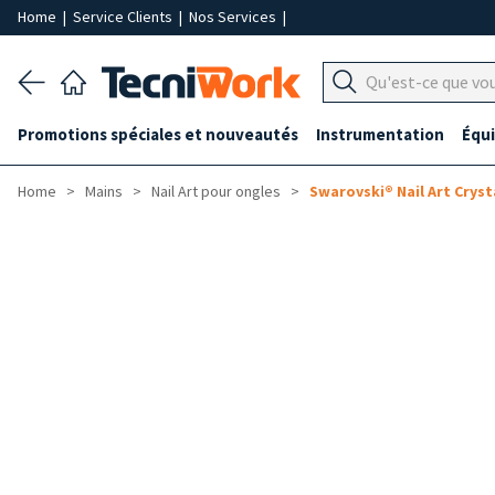
Home
|
Service Clients
|
Nos Services
|
Promotions spéciales et nouveautés
Instrumentation
Équ
Home
Mains
Nail Art pour ongles
Swarovski® Nail Art Cryst