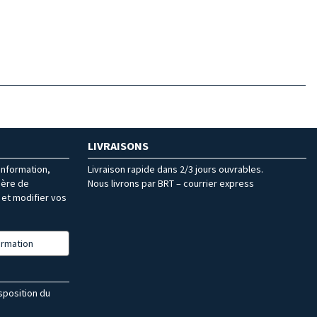
LIVRAISONS
’information,
Livraison rapide dans 2/3 jours ouvrables.
ière de
Nous livrons par BRT – courrier express
et modifier vos
formation
isposition du