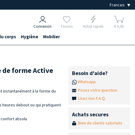
Connexion
Favoris
Achat rapide
€ 0,00
du corps
Hygiène
Mobilier
 de forme Active
Besoin d'aide?
Whatsapp
Posez votre question
 instantanément à la forme du
Lisez nos F.A.Q.
s heures debout ou qui pratiquent
Achats secures
 confort absolu
Bien de clients satisfaits