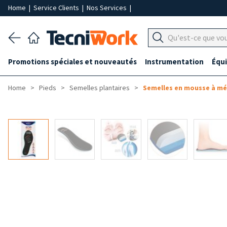
Home
|
Service Clients
|
Nos Services
|
Promotions spéciales et nouveautés
Instrumentation
Équ
Home
Pieds
Semelles plantaires
Semelles en mousse à m