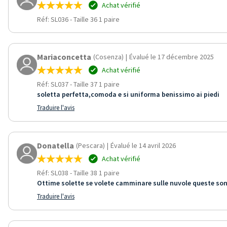
Achat vérifié
Réf: SL036
-
Taille 36 1 paire
Mariaconcetta
(Cosenza)
|
Évalué le 17 décembre 2025
Achat vérifié
Réf: SL037
-
Taille 37 1 paire
soletta perfetta,comoda e si uniforma benissimo ai piedi
Traduire l'avis
Donatella
(Pescara)
|
Évalué le 14 avril 2026
Achat vérifié
Réf: SL038
-
Taille 38 1 paire
Ottime solette se volete camminare sulle nuvole queste son
Traduire l'avis