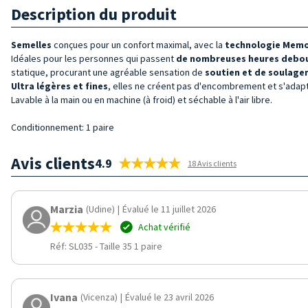
Description du produit
Semelles
conçues pour un confort maximal, avec la
technologie Mem
Idéales pour les personnes qui passent
de nombreuses heures debo
statique, procurant une agréable sensation de
soutien et de soulag
Ultra légères et fines
, elles ne créent pas d'encombrement et s'ada
Lavable à la main ou en machine (à froid) et séchable à l'air libre.
Conditionnement: 1 paire
Avis clients
4.9
18 Avis clients
Marzia
(Udine)
|
Évalué le 11 juillet 2026
Achat vérifié
Réf: SL035
-
Taille 35 1 paire
Ivana
(Vicenza)
|
Évalué le 23 avril 2026