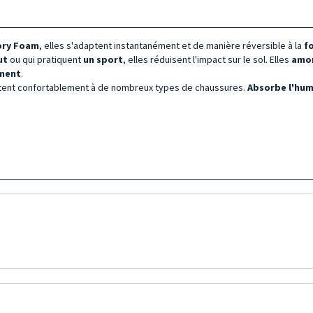
ory Foam
, elles s'adaptent instantanément et de manière réversible à la
f
ut
ou qui pratiquent
un sport
, elles réduisent l'impact sur le sol. Elles
amor
ement
.
ptent confortablement à de nombreux types de chaussures.
Absorbe l'hum