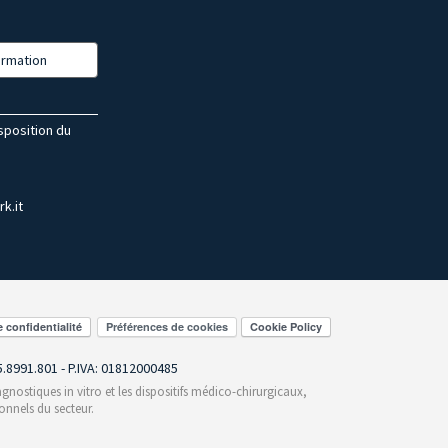
formation
isposition du
k.it
Préférences de cookies
55.8991.801 - P.IVA: 01812000485
gnostiques in vitro et les dispositifs médico-chirurgicaux,
onnels du secteur.