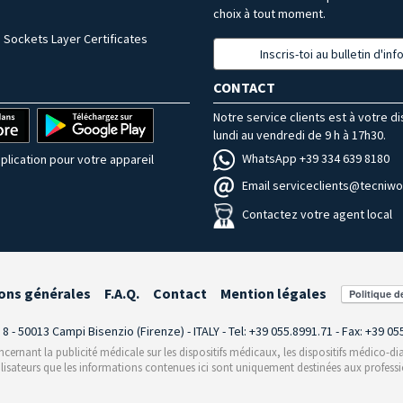
choix à tout moment.
 Sockets Layer Certificates
Inscris-toi au bulletin d'in
CONTACT
Notre service clients est à votre d
lundi au vendredi de 9 h à 17h30.
WhatsApp +39 334 639 8180
plication pour votre appareil
Email serviceclients@tecniwor
Contactez votre agent local
ons générales
F.A.Q.
Contact
Mention légales
i 8 - 50013 Campi Bisenzio (Firenze) - ITALY - Tel: +39 055.8991.71 - Fax: +39 0
rnant la publicité médicale sur les dispositifs médicaux, les dispositifs médico-dia
ilisateurs que les informations contenues ici sont uniquement destinées aux professi