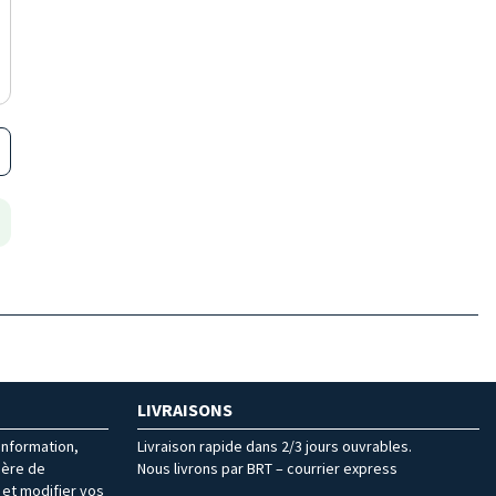
LIVRAISONS
’information,
Livraison rapide dans 2/3 jours ouvrables.
ière de
Nous livrons par BRT – courrier express
et modifier vos