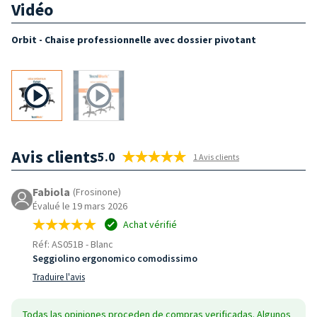
Vidéo
Orbit - Chaise professionnelle avec dossier pivotant
Avis clients
5.0
1 Avis clients
Fabiola
(Frosinone)
Évalué le 19 mars 2026
Achat vérifié
Réf: AS051B
-
Blanc
Seggiolino ergonomico comodissimo
Traduire l'avis
Todas las opiniones proceden de compras verificadas. Algunos