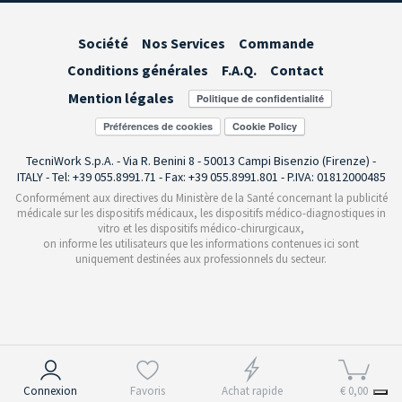
Société
Nos Services
Commande
Conditions générales
F.A.Q.
Contact
Mention légales
Préférences de cookies
TecniWork S.p.A. - Via R. Benini 8 - 50013 Campi Bisenzio (Firenze) -
ITALY - Tel: +39 055.8991.71 - Fax: +39 055.8991.801 - P.IVA: 01812000485
Conformément aux directives du Ministère de la Santé concernant la publicité
médicale sur les dispositifs médicaux, les dispositifs médico-diagnostiques in
vitro et les dispositifs médico-chirurgicaux,
on informe les utilisateurs que les informations contenues ici sont
uniquement destinées aux professionnels du secteur.
Notification lors de la collecte
Connexion
Favoris
Achat rapide
€ 0,00