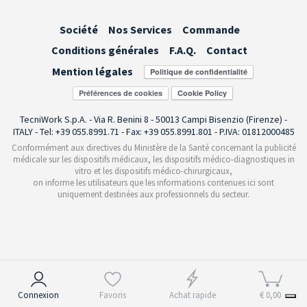
Société
Nos Services
Commande
Conditions générales
F.A.Q.
Contact
Mention légales
Préférences de cookies
TecniWork S.p.A. - Via R. Benini 8 - 50013 Campi Bisenzio (Firenze) -
ITALY - Tel: +39 055.8991.71 - Fax: +39 055.8991.801 - P.IVA: 01812000485
Conformément aux directives du Ministère de la Santé concernant la publicité
médicale sur les dispositifs médicaux, les dispositifs médico-diagnostiques in
vitro et les dispositifs médico-chirurgicaux,
on informe les utilisateurs que les informations contenues ici sont
uniquement destinées aux professionnels du secteur.
Notification lors de la collecte
Connexion
Favoris
Achat rapide
€ 0,00