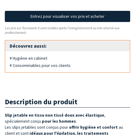
Entrez pour visualiser vos prix et acheter
Les prix sur Tecniwork.it sont visibles après l'enregistrement au site réservé aux
professionnels.
Découvrez aussi:
# Hygiène en cabinet
# Consommables pour vos clients
Description du produit
Slip jetable en tissu non tissé doux avec élastique
,
spécialement conçu
pour les hommes
.
Les slips jetables sont conçus pour
offrir hygiène et confort
au
client et sont
idéaux pour l'épilation, les traitements