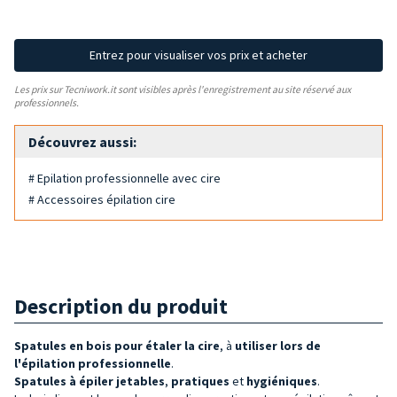
Entrez pour visualiser vos prix et acheter
Les prix sur Tecniwork.it sont visibles après l'enregistrement au site réservé aux
professionnels.
Découvrez aussi:
# Epilation professionnelle avec cire
# Accessoires épilation cire
Description du produit
Spatules en bois pour étaler la cire
, à
utiliser lors de
l'épilation professionnelle
.
Spatules à épiler
jetables
,
pratiques
et
hygiéniques
.