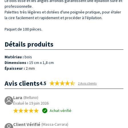
Le bois lisse et les angles arrondis garantissent une épilation sûre et
professionnelle.
Palettes très légères et dotées d'une poignée pratique, pour étaler
la cire facilement et rapidement et procéder à l'épilation.
Paquet de 100 pièces.
Détails produits
Matériau :
bois
Dimensions :
15 cm x 1,8 cm
Épaisseur :
2 mm
Avis clients
4.5
2 Avis clients
Lara
(Belluno)
Évalué le 19 juin 2026
Achat vérifié
Client Vérifié
(Massa-Carrara)