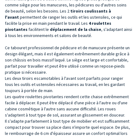
comme siège pour les manucures, les pédicures ou d'autres soins
de beauté, selon les besoins. Les 2
tiroirs coulissants à
l'avant
permettent de ranger les outils et les ustensiles, ce qui
facilite la prise en main pendant le travail. Les
4 roulettes
pivotantes
facilitent le
déplacement de la
chaise
, s'adaptant ainsi
à tous les environnements et salons de beauté.
Ce tabouret professionnel de pédicure et de manucure présente un
design élégant, mais il est également extrêmement durable grâce à
son châssis en bois massif laqué. Le siège est large et confortable,
parfait pour travailler et peut être utilisé comme un repose-pieds
pratique si nécessaire.
Les deux tiroirs escamotables à l'avant sont parfaits pour ranger
tous les outils et ustensiles nécessaires au travail, en les gardant
toujours à portée de main.
Les quatre roulettes pivotantes rendent cette chaise extrêmement
facile à déplacer. Il peut être déplacé d'une pièce à l'autre ou d'une
cabine cosmétique à l'autre sans aucune difficulté. Les roues
s'adaptent à tout type de sol, assurant un glissement en douceur.
Il s'adapte parfaitement à tout type de mobilier et est suffisamment
compact pour trouver sa place dans n'importe quel espace. De plus,
le rembourrage de 6 cm d'épaisseur assure un confort optimal lors