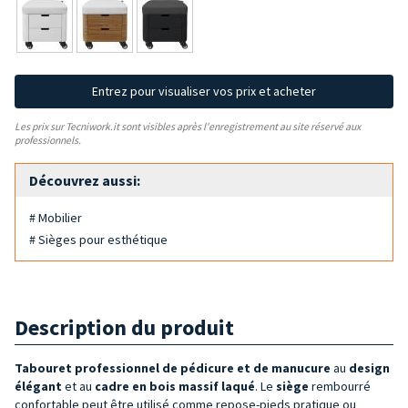
Entrez pour visualiser vos prix et acheter
Les prix sur Tecniwork.it sont visibles après l'enregistrement au site réservé aux
professionnels.
Découvrez aussi:
# Mobilier
# Sièges pour esthétique
Description du produit
Tabouret professionnel de pédicure et de manucure
au
design
élégant
et au
cadre en bois massif laqué
. Le
siège
rembourré
confortable peut être utilisé comme repose-pieds pratique ou