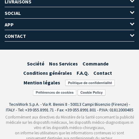
LIVRAISONS
SOCIAL
APP
CONTACT
Société
Nos Services
Commande
Conditions générales
F.A.Q.
Contact
Mention légales
Préférences de cookies
TecniWork S.p.A. - Via R. Benini 8 - 50013 Campi Bisenzio (Firenze) -
ITALY - Tel: +39 055.8991.71 - Fax: +39 055.8991.801 - P.IVA: 01812000485
Conformément aux directives du Ministère de la Santé concernant la publicité
médicale sur les dispositifs médicaux, les dispositifs médico-diagnostiques in
vitro et les dispositifs médico-chirurgicaux,
on informe les utilisateurs que les informations contenues ici sont
uniquement destinées aux professionnels du secteur.