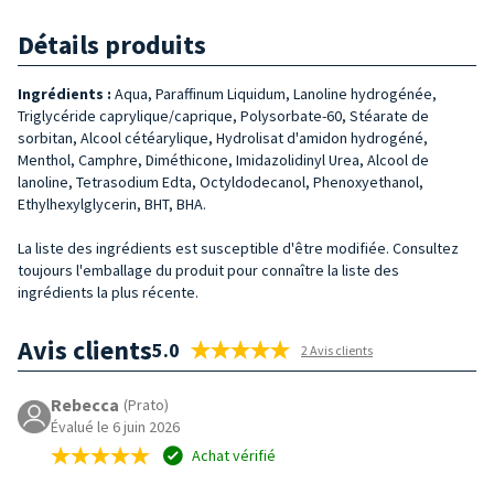
Détails produits
Ingrédients :
Aqua, Paraffinum Liquidum, Lanoline hydrogénée,
Triglycéride caprylique/caprique, Polysorbate-60, Stéarate de
sorbitan, Alcool cétéarylique, Hydrolisat d'amidon hydrogéné,
Menthol, Camphre, Diméthicone, Imidazolidinyl Urea, Alcool de
lanoline, Tetrasodium Edta, Octyldodecanol, Phenoxyethanol,
Ethylhexylglycerin, BHT, BHA.
La liste des ingrédients est susceptible d'être modifiée. Consultez
toujours l'emballage du produit pour connaître la liste des
ingrédients la plus récente.
Avis clients
5.0
2 Avis clients
Rebecca
(Prato)
Évalué le 6 juin 2026
Achat vérifié