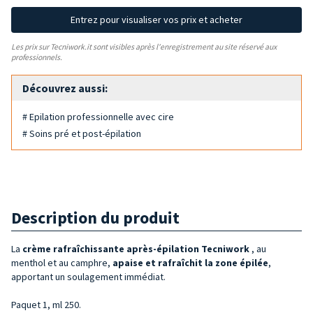
Entrez pour visualiser vos prix et acheter
Les prix sur Tecniwork.it sont visibles après l'enregistrement au site réservé aux
professionnels.
Découvrez aussi:
# Epilation professionnelle avec cire
# Soins pré et post-épilation
Description du produit
La
crème rafraîchissante après-épilation Tecniwork
, au
menthol et au camphre,
apaise et rafraîchit la zone épilée
,
apportant un soulagement immédiat.
Paquet 1, ml 250.