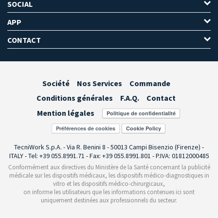
SOCIAL
APP
CONTACT
Société
Nos Services
Commande
Conditions générales
F.A.Q.
Contact
Mention légales
Préférences de cookies
TecniWork S.p.A. - Via R. Benini 8 - 50013 Campi Bisenzio (Firenze) -
ITALY - Tel: +39 055.8991.71 - Fax: +39 055.8991.801 - P.IVA: 01812000485
Conformément aux directives du Ministère de la Santé concernant la publicité
médicale sur les dispositifs médicaux, les dispositifs médico-diagnostiques in
vitro et les dispositifs médico-chirurgicaux,
on informe les utilisateurs que les informations contenues ici sont
uniquement destinées aux professionnels du secteur.