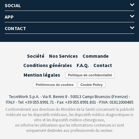
SOCIAL
APP
CONTACT
Société
Nos Services
Commande
Conditions générales
F.A.Q.
Contact
Mention légales
Préférences de cookies
TecniWork S.p.A. - Via R. Benini 8 - 50013 Campi Bisenzio (Firenze) -
ITALY - Tel: +39 055.8991.71 - Fax: +39 055.8991.801 - P.IVA: 01812000485
Conformément aux directives du Ministère de la Santé concernant la publicité
médicale sur les dispositifs médicaux, les dispositifs médico-diagnostiques in
vitro et les dispositifs médico-chirurgicaux,
on informe les utilisateurs que les informations contenues ici sont
uniquement destinées aux professionnels du secteur.