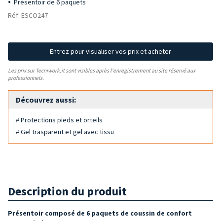
Présentoir de 6 paquets
Réf: ESCO247
Entrez pour visualiser vos prix et acheter
Les prix sur Tecniwork.it sont visibles après l'enregistrement au site réservé aux
professionnels.
Découvrez aussi:
# Protections pieds et orteils
# Gel trasparent et gel avec tissu
Description du produit
Présentoir composé de 6 paquets
de c
oussin de confort