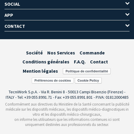
SOCIAL
APP
CONTACT
Société
Nos Services
Commande
Conditions générales
F.A.Q.
Contact
Mention légales
Préférences de cookies
TecniWork S.p.A. - Via R. Benini 8 - 50013 Campi Bisenzio (Firenze) -
ITALY - Tel: +39 055.8991.71 - Fax: +39 055.8991.801 - P.IVA: 01812000485
Conformément aux directives du Ministère de la Santé concernant la publicité
médicale sur les dispositifs médicaux, les dispositifs médico-diagnostiques in
vitro et les dispositifs médico-chirurgicaux,
on informe les utilisateurs que les informations contenues ici sont
uniquement destinées aux professionnels du secteur.