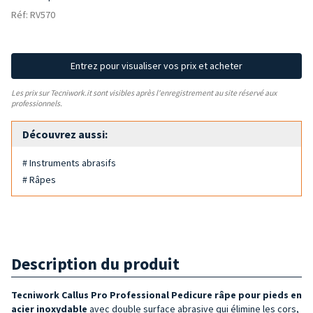
Réf: RV570
Entrez pour visualiser vos prix et acheter
Les prix sur Tecniwork.it sont visibles après l'enregistrement au site réservé aux
professionnels.
Découvrez aussi:
# Instruments abrasifs
# Râpes
Description du produit
Tecniwork Callus Pro Professional Pedicure
râpe
pour pieds en
acier inoxydable
avec double surface abrasive qui élimine les cors,