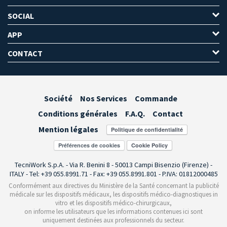
SOCIAL
APP
CONTACT
Société
Nos Services
Commande
Conditions générales
F.A.Q.
Contact
Mention légales
Préférences de cookies
TecniWork S.p.A. - Via R. Benini 8 - 50013 Campi Bisenzio (Firenze) -
ITALY - Tel: +39 055.8991.71 - Fax: +39 055.8991.801 - P.IVA: 01812000485
Conformément aux directives du Ministère de la Santé concernant la publicité
médicale sur les dispositifs médicaux, les dispositifs médico-diagnostiques in
vitro et les dispositifs médico-chirurgicaux,
on informe les utilisateurs que les informations contenues ici sont
uniquement destinées aux professionnels du secteur.