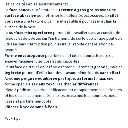
les callosités et les épaississements.
La
face concave
présente une
texture à gros grains avec une
surface abrasive
pour éliminer les callosités excessives. Le
côté
convexe
a une texture plus fine et est utilisé pour lisser et finir la
surface de la peau.
La
surface microperforée
permet de travailler sans accumuler de
résidus et de saletés sur l'instrument, de sorte que la râpe peut être
utilisée sans interruption pour un travail rapide dans le salon de
beauté.
Forme enveloppante
pour le talon et idéale pour atteindre et
enlever facilement les cors et les callosités.
La surface de travail de la râpe est particulièrement
grande
, mais sa
légèreté
permet d'effectuer des travaux même lourds
sans effort
.
Avec une
poignée équilibrée pratique
, un
format maxi
, une
forme spéciale et
deux textures d'acier différentes
.
Râpe à pédicure qui réduit efficacement et rapidement les callosités
et les épaississements, élimine les peaux mortes, pour des pieds
lisses et parfaitement polis.
Efficace à sec comme à l'eau
.
Pack 1 pc.