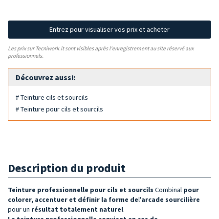
Entrez pour visualiser vos prix et acheter
Les prix sur Tecniwork.it sont visibles après l'enregistrement au site réservé aux
professionnels.
Découvrez aussi:
# Teinture cils et sourcils
# Teinture pour cils et sourcils
Description du produit
Teinture professionnelle pour cils et sourcils
Combinal
pour
colorer, accentuer et définir la forme de
l'
arcade sourcilière
pour un
résultat totalement naturel
.
La teinture professionnelle
convient en cas de