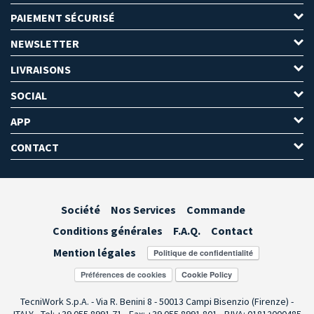
PAIEMENT SÉCURISÉ
NEWSLETTER
LIVRAISONS
SOCIAL
APP
CONTACT
Société
Nos Services
Commande
Conditions générales
F.A.Q.
Contact
Mention légales
Préférences de cookies
TecniWork S.p.A. - Via R. Benini 8 - 50013 Campi Bisenzio (Firenze) -
ITALY - Tel: +39 055.8991.71 - Fax: +39 055.8991.801 - P.IVA: 01812000485