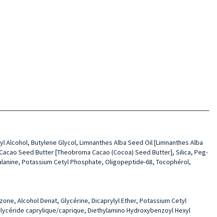
yl Alcohol, Butylene Glycol, Limnanthes Alba Seed Oil [Limnanthes Alba
Cacao Seed Butter [Theobroma Cacao (Cocoa) Seed Butter], Silica, Peg-
nylalanine, Potassium Cetyl Phosphate, Oligopeptide-68, Tocophérol,
one, Alcohol Denat, Glycérine, Dicaprylyl Ether, Potassium Cetyl
riglycéride caprylique/caprique, Diethylamino Hydroxybenzoyl Hexyl