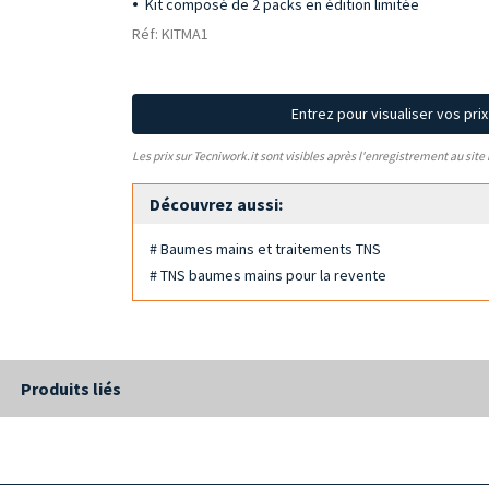
Kit composé de 2 packs en édition limitée
Réf: KITMA1
Entrez pour visualiser vos pri
Les prix sur Tecniwork.it sont visibles après l'enregistrement au site
Découvrez aussi:
# Baumes mains et traitements TNS
# TNS baumes mains pour la revente
Produits liés