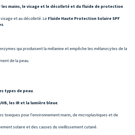
es mains, le visage et le décolleté et du fluide de protection
 visage et au décolleté. Le
Fluide Haute Protection Solaire SPF
es
.
des enzymes qui produisent la mélanine et empêche les mélanocytes de la
ement de la peau.
es types de peau
.
UVB, les IR et la lumière bleue
.
res toxiques pour l'environnement marin, de microplastiques et de
nnement solaire et des causes du vieillissement cutané.