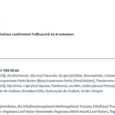
c
tation confirment l'efficacité en 8 semaines
.
ct TNS 50 ml
l], Alcohol Denat, Glyceryl Stearate, Dicaprylyl Ether, Niacinamide, Cetear
rospermum Parkii Butter [Butyrospermum Parkii (Shea) Butter], Theobroma 
) Oil], Glycérine, Capryloyl Glycine, Panthenol, Lecithin, Undecylenoyl Phe
e de Sodium, Disodium Edta, Hydroxyde de Sodium, Acide Citrique.
l
ylmethane, Bis-Ethylhexyloxyphenol Methoxyphenyl Triazine, Ethylhexyl Triaz
s Virginiana Leaf Water (Hamamelis Virginiana (Witch Hazel) Leaf Water), T