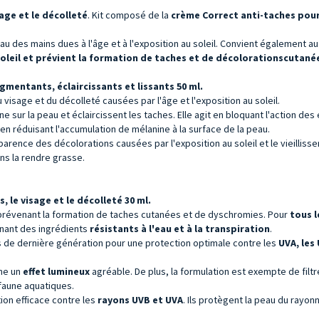
age et le décolleté
. Kit composé de la
crème Correct anti-taches pour l
au des mains dues à l'âge et à l'exposition au soleil. Convient également au
oleil et prévient la formation de taches et de décolorations
cutané
gmentants, éclaircissants et lissants 50 ml.
visage et du décolleté causées par l'âge et l'exposition au soleil.
e sur la peau et éclaircissent les taches. Elle agit en bloquant l'action 
u en réduisant l'accumulation de mélanine à la surface de la peau.
parence des décolorations causées par l'exposition au soleil et le vieilliss
sans la rendre grasse.
 le visage et le décolleté 30 ml.
en prévenant la formation de taches cutanées et de dyschromies. Pour
tous l
nant des ingrédients
résistants à l'eau et à la transpiration
.
s de dernière génération pour une protection optimale contre les
UVA, les 
nne un
effet lumineux
agréable. De plus, la formulation est exempte de filt
 faune aquatiques.
tion efficace contre les
rayons UVB et UVA
. Ils protègent la peau du rayo