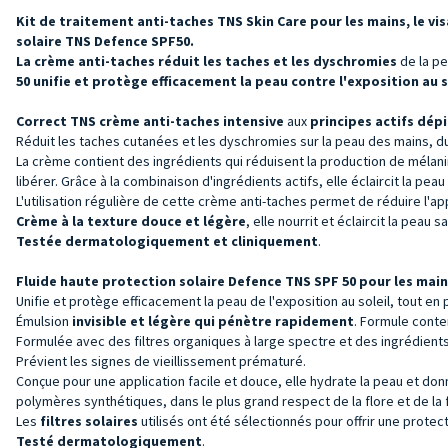
Kit de traitement anti-taches TNS Skin Care pour les mains, le vis
solaire TNS Defence SPF50.
La crème anti-taches réduit les taches et les dyschromies
de la pe
50
unifie et protège efficacement la peau contre l'exposition au s
Correct TNS crème anti-taches intensive
aux
principes actifs dépi
Réduit les taches cutanées et les dyschromies sur la peau des mains, du 
La crème contient des ingrédients qui réduisent la production de mélanin
libérer. Grâce à la combinaison d'ingrédients actifs, elle éclaircit la pea
L'utilisation régulière de cette crème anti-taches permet de réduire l'ap
Crème à la
texture douce et légère
, elle nourrit et éclaircit la peau 
Testée dermatologiquement et cliniquement
.
Fluide haute protection solaire Defence TNS SPF 50 pour les mains,
Unifie et protège efficacement la peau de l'exposition au soleil, tout 
Émulsion
invisible et légère qui pénètre rapidement
. Formule conte
Formulée avec des filtres organiques à large spectre et des ingrédient
Prévient les signes de vieillissement prématuré.
Conçue pour une application facile et douce, elle hydrate la peau et do
polymères synthétiques, dans le plus grand respect de la flore et de la
Les
filtres solaires
utilisés ont été sélectionnés pour offrir une protec
Testé dermatologiquement
.