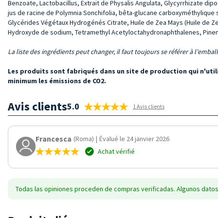
Benzoate, Lactobacillus, Extrait de Physalis Angulata, Glycyrrhizate di
jus de racine de Polymnia Sonchifolia, bêta-glucane carboxyméthylique 
Glycérides Végétaux Hydrogénés Citrate, Huile de Zea Mays (Huile de Ze
Hydroxyde de sodium, Tetramethyl Acetyloctahydronaphthalenes, Pinene,
La liste des ingrédients peut changer, il faut toujours se référer à l'emba
Les produits sont fabriqués dans un site de production qui n'ut
minimum les émissions de CO2.
Avis clients
5.0
1 Avis clients
Francesca
(Roma)
|
Évalué le 24 janvier 2026
Achat vérifié
Todas las opiniones proceden de compras verificadas. Algunos datos