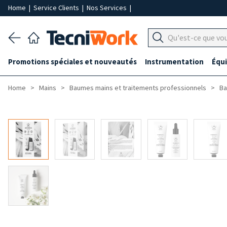
Home
|
Service Clients
|
Nos Services
|
Promotions spéciales et nouveautés
Instrumentation
Équ
Home
Mains
Baumes mains et traitements professionnels
Ba