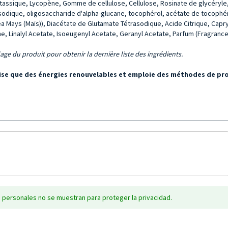
potassique, Lycopène, Gomme de cellulose, Cellulose, Rosinate de glycéryle,
sodique, oligosaccharide d'alpha-glucane, tocophérol, acétate de tocophéro
a Mays (Maïs)), Diacétate de Glutamate Tétrasodique, Acide Citrique, Capr
 Linalyl Acetate, Isoeugenyl Acetate, Geranyl Acetate, Parfum (Fragrance
llage du produit pour obtenir la dernière liste des ingrédients.
ilise que des énergies renouvelables et emploie des méthodes de p
 personales no se muestran para proteger la privacidad.