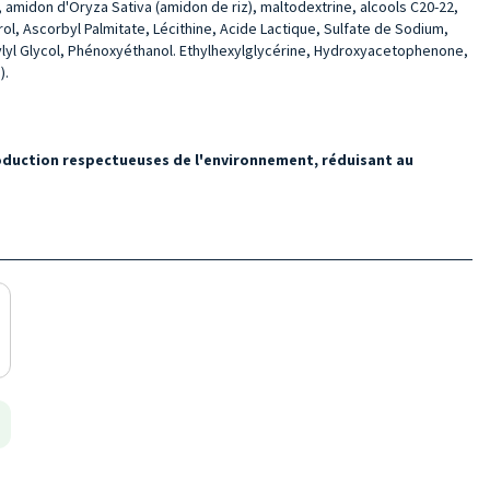
 amidon d'Oryza Sativa (amidon de riz), maltodextrine, alcools C20-22,
l, Ascorbyl Palmitate, Lécithine, Acide Lactique, Sulfate de Sodium,
ylyl Glycol, Phénoxyéthanol. Ethylhexylglycérine, Hydroxyacetophenone,
).
roduction respectueuses de l'environnement, réduisant au