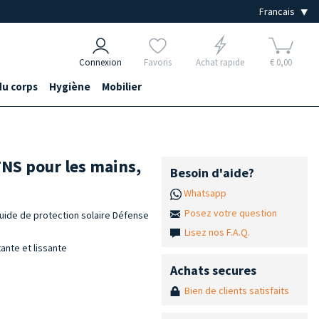
Connexion
Favoris
Achat rapide
€ 0,00
du corps
Hygiène
Mobilier
TNS pour les mains,
Besoin d'aide?
Whatsapp
Posez votre question
luide de protection solaire Défense
Lisez nos F.A.Q.
ante et lissante
Achats secures
Bien de clients satisfaits