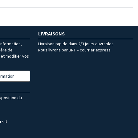
LIVRAISONS
’information,
Livraison rapide dans 2/3 jours ouvrables.
ière de
Nous livrons par BRT – courrier express
et modifier vos
formation
isposition du
k.it