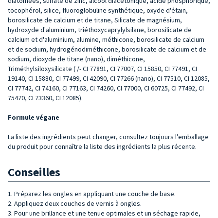
diatomées, sulfate de zinc, alcool diacétonique, acide phosphorique,
tocophérol, silice, fluoroglobuline synthétique, oxyde d'étain,
borosilicate de calcium et de titane, Silicate de magnésium,
hydroxyde d'aluminium, triéthoxycaprylylsilane, borosilicate de
calcium et d'aluminium, alumine, méthicone, borosilicate de calcium
et de sodium, hydrogénodiméthicone, borosilicate de calcium et de
sodium, dioxyde de titane (nano), diméthicone,
Triméthylsiloxysilicate ( /- CI 77891, CI 77007, CI 15850, CI 77491, CI
19140, CI 15880, CI 77499, CI 42090, CI 77266 (nano), CI 77510, CI 12085,
CI 77742, CI 74160, CI 77163, CI 74260, CI 77000, CI 60725, CI 77492, CI
75470, CI 73360, CI 12085).
Formule végane
La liste des ingrédients peut changer, consultez toujours l'emballage
du produit pour connaître la liste des ingrédients la plus récente.
Conseilles
1. Préparez les ongles en appliquant une couche de base.
2. Appliquez deux couches de vernis à ongles.
3. Pour une brillance et une tenue optimales et un séchage rapide,