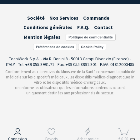
Société
Nos Services
Commande
Conditions générales
F.A.Q.
Contact
Mention légales
Préférences de cookies
TecniWork S.p.A. - Via R. Benini 8 - 50013 Campi Bisenzio (Firenze) -
ITALY - Tel: +39 055.8991.71 - Fax: +39 055.8991.801 - P.IVA: 01812000485
Conformément aux directives du Ministère de la Santé concernant la publicité
médicale sur les dispositifs médicaux, les dispositifs médico-diagnostiques in
vitro et les dispositifs médico-chirurgicaux,
on informe les utilisateurs que les informations contenues ici sont
uniquement destinées aux professionnels du secteur.
Notification lors de la collecte
Connexion
Favoris
Achat rapide
€ 0,00