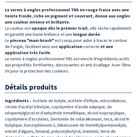
Le vernis à ongles professionnel TNS en rouge fraise avec une
teinte froide, riche en pigment et couvrant, donne aux ongles
une couleur intense et brillante.
La couleur est
opaque dès le premier trait
, elle sèche rapidement
et garantit une haute brillance et une
longue durée
.
Le
pinceau "maxi-brush"
est conçu pour aider à tracer le contour
de l'ongle, facilitant ainsi une
application
correcte
et une
application très facile
.
Le vernis à ongles professionnel TNS est enrichi d'ingrédients actifs
aux propriétés fortifiantes, durcissantes et anti-écaillage. Avec filtre
UV pour la protection des couleurs.
Détails produits
Ingrédients :
Acétate de butyle, acétate d'éthyle, nitrocellulose,
citrate d'acétyl tributyle, copolymère d'acide adipique, de
néopentylglycol et d'anhydride trimellitique, alcool isopropylique,
copolymère d'acrylates, bentonite de stéaralkonium, mica, alcool N-
butylique, benzophénone-1, Dibenzoate de triméthylpentanediyle,
extrait d'algues, hexanal, polyvinylbutyral, mannitol, terre de