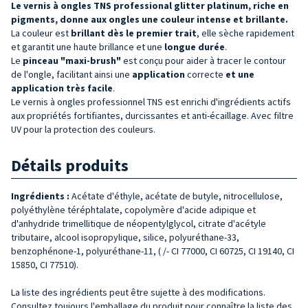
Le vernis à ongles TNS professional glitter platinum, riche en
pigments, donne aux ongles une couleur intense et brillante.
La couleur est
brillant
dès le premier trait
, elle sèche rapidement
et garantit une haute brillance et une
longue durée
.
Le
pinceau "maxi-brush"
est conçu pour aider à tracer le contour
de l'ongle, facilitant ainsi une
application
correcte
et une
application très facile
.
Le vernis à ongles professionnel TNS est enrichi d'ingrédients actifs
aux propriétés fortifiantes, durcissantes et anti-écaillage. Avec filtre
UV pour la protection des couleurs.
Détails produits
Ingrédients :
Acétate d'éthyle, acétate de butyle, nitrocellulose,
polyéthylène téréphtalate, copolymère d'acide adipique et
d'anhydride trimellitique de néopentylglycol, citrate d'acétyle
tributaire, alcool isopropylique, silice, polyuréthane-33,
benzophénone-1, polyuréthane-11, ( /- CI 77000, CI 60725, CI 19140, CI
15850, CI 77510).
La liste des ingrédients peut être sujette à des modifications.
Consultez toujours l'emballage du produit pour connaître la liste des