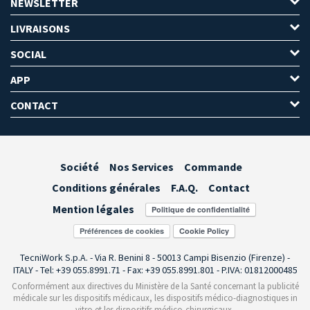
NEWSLETTER
LIVRAISONS
SOCIAL
APP
CONTACT
Société
Nos Services
Commande
Conditions générales
F.A.Q.
Contact
Mention légales
Préférences de cookies
TecniWork S.p.A. - Via R. Benini 8 - 50013 Campi Bisenzio (Firenze) -
ITALY - Tel: +39 055.8991.71 - Fax: +39 055.8991.801 - P.IVA: 01812000485
Conformément aux directives du Ministère de la Santé concernant la publicité
médicale sur les dispositifs médicaux, les dispositifs médico-diagnostiques in
vitro et les dispositifs médico-chirurgicaux,