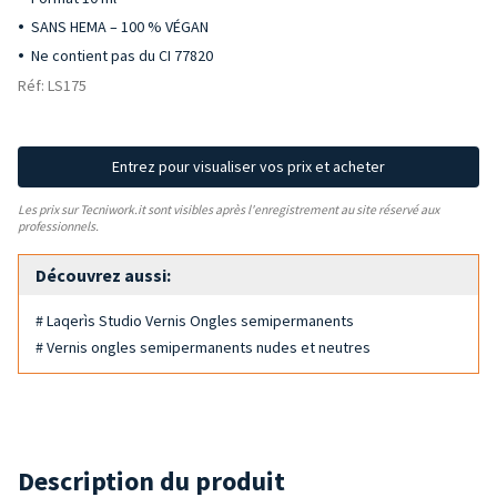
SANS HEMA – 100 % VÉGAN
Ne contient pas du CI 77820
Réf: LS175
Entrez pour visualiser vos prix et acheter
Les prix sur Tecniwork.it sont visibles après l'enregistrement au site réservé aux
professionnels.
Découvrez aussi:
# Laqerìs Studio Vernis Ongles semipermanents
# Vernis ongles semipermanents nudes et neutres
Description du produit