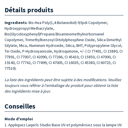
Détails produits
Ingredients
: Bis-Hea Poly(1,4-Butanediol)-9/Ipdi Copolymer,
Hydroxypropyl Methacrylate,
Bis(Glycidoxyphenyl)Propane/Bisaminomethylnorbornanel
Copolymer, Trimethylbenzoyl Ditolylphosphine Oxide, Silica Dimethyl
Silylate, Mica, Aluminum Hydroxide, Silica, BHT, Polypropylene Glycol,
Tin Oxide, P-Hydroxyanisole, Hydroquinone, +/- ( CI 77491, CI 15880, CI
77891, CI 77007, CI 42090, CI 77266, CI 45410, CI 15850, CI 47000, CI
19140, CI 77742, CI 77499, CI 47005, CI 16035, CI 45380, CI 60725, CI
77510).
La liste des ingrédients peut être sujette à des modifications. Veuillez
toujours vous référer à l'emballage du produit pour obtenir la liste
des ingrédients mise à jour.
Conseilles
Mode d'emploi
Appliquez Laqerìs Studio Base UV et polymérisez sous la lampe UV