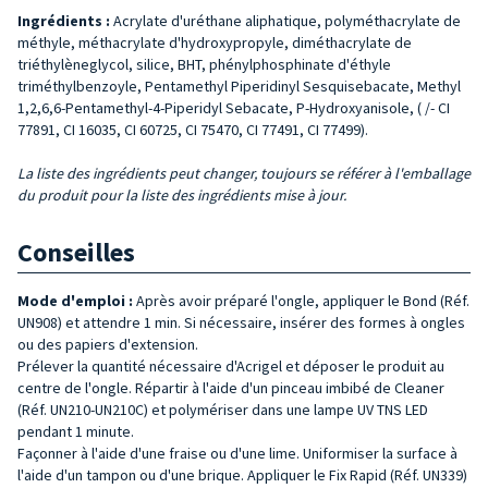
Ingrédients :
Acrylate d'uréthane aliphatique, polyméthacrylate de
méthyle, méthacrylate d'hydroxypropyle, diméthacrylate de
triéthylèneglycol, silice, BHT, phénylphosphinate d'éthyle
triméthylbenzoyle, Pentamethyl Piperidinyl Sesquisebacate, Methyl
1,2,6,6-Pentamethyl-4-Piperidyl Sebacate, P-Hydroxyanisole, ( /- CI
77891, CI 16035, CI 60725, CI 75470, CI 77491, CI 77499).
La liste des ingrédients peut changer, toujours se référer à l'emballage
du produit pour la liste des ingrédients mise à jour.
Conseilles
Mode d'emploi :
Après avoir préparé l'ongle, appliquer le Bond (Réf.
UN908) et attendre 1 min. Si nécessaire, insérer des formes à ongles
ou des papiers d'extension.
Prélever la quantité nécessaire d'Acrigel et déposer le produit au
centre de l'ongle. Répartir à l'aide d'un pinceau imbibé de Cleaner
(Réf. UN210-UN210C) et polymériser dans une lampe UV TNS LED
pendant 1 minute.
Façonner à l'aide d'une fraise ou d'une lime. Uniformiser la surface à
l'aide d'un tampon ou d'une brique. Appliquer le Fix Rapid (Réf. UN339)