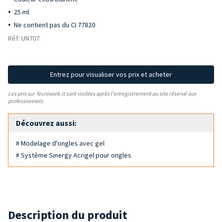
25 ml
Ne contient pas du CI 77820
Réf: UN707
Entrez pour visualiser vos prix et acheter
Les prix sur Tecniwork.it sont visibles après l'enregistrement au site réservé aux
professionnels.
Découvrez aussi:
# Modelage d'ongles avec gel
# Système Sinergy Acrigel pour ongles
Description du produit