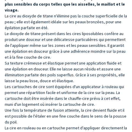
plus sensibles du corps telles qu
e les aisselles, le maillot et le
visage.
La cire au dioxyde de titane n'élimine pas la couche superficielle de la
peau ; elle est également idéale sur les peaux bronzées, pour une
épilation parfaite en été.
Le dioxyde de titane présent dans les cires liposolubles confère au
produit une douceur et une délicatesse particulières qui permettent
de l'appliquer même sur les zones et les peaux sensibles. Il garantit
une épilation en douceur grâce à une adhérence moindre sur la peau
et à la fine couche de cire.
Sa texture crémeuse et élastique permet une application fluide et
une épilation en douceur. Elle ne laisse aucun résidu et assure une
élimination parfaite des poils superflus. Grâce à ses propriétés, elle
laisse la peau lisse, douce et élastique.
Les cartouches de cire sont équipées d'un applicateur à rouleau qui
permet une répartition facile et uniforme de la cire sur la peau. La
cartouche doit être insérée dans le chauffe-cire prévu à cet effet,
muni d'un logement où insérer la cartouche de cire.
Une fois la température de fusion atteinte, la cire devient fluide et il
est possible de l'étaler en une fine couche dans le sens de la pousse
du poil.
La cire en rouleau ou en cartouche permet d'appliquer directement la