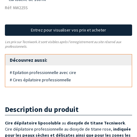
Réf: NW225S
Entrez pour visualiser vos prix et acheter
Les prix sur Tecniwork.it sont visibles après l'enregistrement au site réservé aux
professionnels.
Découvrez aussi:
# Epilation professionnelle avec cire
# Cires épilatoire professionnelle
Description du produit
Cire dépilatoire liposoluble
au
dioxyde de titane
Tecniwork
.
Cire dépilatoire professionnelle au dioxyde de titane rose,
indiquée
pour les peaux sèches et délicates ainsi que pour les zones les