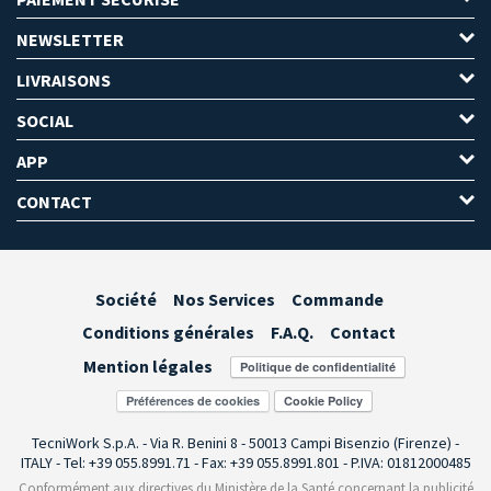
NEWSLETTER
LIVRAISONS
SOCIAL
APP
CONTACT
Société
Nos Services
Commande
Conditions générales
F.A.Q.
Contact
Mention légales
Préférences de cookies
TecniWork S.p.A. - Via R. Benini 8 - 50013 Campi Bisenzio (Firenze) -
ITALY - Tel: +39 055.8991.71 - Fax: +39 055.8991.801 - P.IVA: 01812000485
Conformément aux directives du Ministère de la Santé concernant la publicité