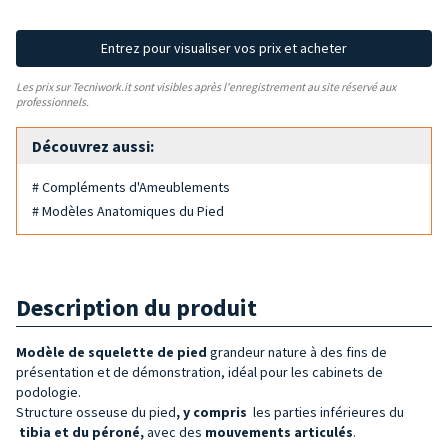
Entrez pour visualiser vos prix et acheter
Les prix sur Tecniwork.it sont visibles après l'enregistrement au site réservé aux
professionnels.
Découvrez aussi:
# Compléments d'Ameublements
# Modèles Anatomiques du Pied
Description du produit
Modèle de squelette de pied
grandeur nature à des fins de
présentation et de démonstration, idéal pour les cabinets de
podologie.
Structure osseuse du pied
, y compris
les parties inférieures du
tibia et du péroné,
avec des
mouvements articulés
.