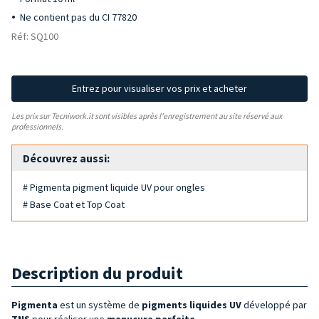
Ne contient pas du CI 77820
Réf: SQ100
Entrez pour visualiser vos prix et acheter
Les prix sur Tecniwork.it sont visibles après l'enregistrement au site réservé aux
professionnels.
Découvrez aussi:
# Pigmenta pigment liquide UV pour ongles
# Base Coat et Top Coat
Description du produit
Pigmenta
est un système de
pigments liquides UV
développé par
TNS
pour réaliser une
manucure parfaite
.