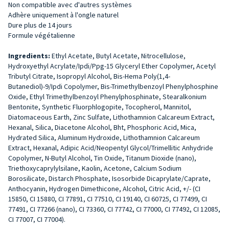
Non compatible avec d'autres systèmes
Adhère uniquement à l'ongle naturel
Dure plus de 14 jours
Formule végétalienne
Ingredients:
Ethyl Acetate, Butyl Acetate, Nitrocellulose,
Hydroxyethyl Acrylate/Ipdi/Ppg-15 Glyceryl Ether Copolymer, Acetyl
Tributyl Citrate, Isopropyl Alcohol, Bis-Hema Poly(1,4-
Butanediol)-9/Ipdi Copolymer, Bis-Trimethylbenzoyl Phenylphosphine
Oxide, Ethyl Trimethylbenzoyl Phenylphosphinate, Stearalkonium
Bentonite, Synthetic Fluorphlogopite, Tocopherol, Mannitol,
Diatomaceous Earth, Zinc Sulfate, Lithothamnion Calcareum Extract,
Hexanal, Silica, Diacetone Alcohol, Bht, Phosphoric Acid, Mica,
Hydrated Silica, Aluminum Hydroxide, Lithothamnion Calcareum
Extract, Hexanal, Adipic Acid/Neopentyl Glycol/Trimellitic Anhydride
Copolymer, N-Butyl Alcohol, Tin Oxide, Titanum Dioxide (nano),
Triethoxycaprylylsilane, Kaolin, Acetone, Calcium Sodium
Borosilicate, Distarch Phosphate, Isosorbide Dicaprylate/Caprate,
Anthocyanin, Hydrogen Dimethicone, Alcohol, Citric Acid, +/- (CI
15850, CI 15880, CI 77891, CI 77510, CI 19140, CI 60725, CI 77499, CI
77491, CI 77266 (nano), CI 73360, CI 77742, CI 77000, CI 77492, CI 12085,
CI 77007, CI 77004).