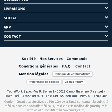
LIVRAISONS
SOCIAL
APP
CONTACT
Société
Nos Services
Commande
Conditions générales
F.A.Q.
Contact
Mention légales
Préférences de cookies
TecniWork S.p.A. - Via R. Benini 8 - 50013 Campi Bisenzio (Firenze) -
ITALY - Tel: +39 055.8991.71 - Fax: +39 055.8991.801 - P.IVA: 01812000485
Conformément aux directives du Ministère de la Santé concernant la publicité
médicale sur les dispositifs médicaux, les dispositifs médico-diagnostiques in
vitro et les dispositifs médico-chirurgicaux,