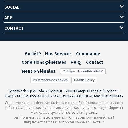
SOCIAL
APP
CONTACT
Société
Nos Services
Commande
Conditions générales
F.A.Q.
Contact
Mention légales
Préférences de cookies
TecniWork S.p.A. - Via R. Benini 8 - 50013 Campi Bisenzio (Firenze) -
ITALY - Tel: +39 055.8991.71 - Fax: +39 055.8991.801 - P.IVA: 01812000485
Conformément aux directives du Ministère de la Santé concernant la publicité
médicale sur les dispositifs médicaux, les dispositifs médico-diagnostiques in
vitro et les dispositifs médico-chirurgicaux,
on informe les utilisateurs que les informations contenues ici sont
uniquement destinées aux professionnels du secteur.