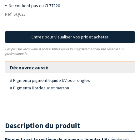
Ne contient pas du CI 77820
Réf: SQ623
Entrez pour visualiser vos prix et acheter
Les prix sur Tecniwork.it sont visibles après l'enregistrement au site réservé aux
professionnels.
Découvrez aussi:
# Pigmenta pigment liquide UV pour ongles
# Pigmenta Bordeaux et marron
Description du produit
Pigmenta est
le système de
pigments liquides UV
développé