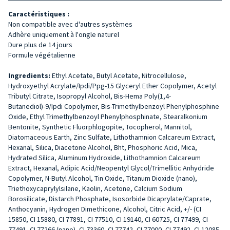
Caractéristiques :
Non compatible avec d'autres systèmes
Adhère uniquement à l'ongle naturel
Dure plus de 14 jours
Formule végétalienne
Ingredients:
Ethyl Acetate, Butyl Acetate, Nitrocellulose,
Hydroxyethyl Acrylate/Ipdi/Ppg-15 Glyceryl Ether Copolymer, Acetyl
Tributyl Citrate, Isopropyl Alcohol, Bis-Hema Poly(1,4-
Butanediol)-9/Ipdi Copolymer, Bis-Trimethylbenzoyl Phenylphosphine
Oxide, Ethyl Trimethylbenzoyl Phenylphosphinate, Stearalkonium
Bentonite, Synthetic Fluorphlogopite, Tocopherol, Mannitol,
Diatomaceous Earth, Zinc Sulfate, Lithothamnion Calcareum Extract,
Hexanal, Silica, Diacetone Alcohol, Bht, Phosphoric Acid, Mica,
Hydrated Silica, Aluminum Hydroxide, Lithothamnion Calcareum
Extract, Hexanal, Adipic Acid/Neopentyl Glycol/Trimellitic Anhydride
Copolymer, N-Butyl Alcohol, Tin Oxide, Titanum Dioxide (nano),
Triethoxycaprylylsilane, Kaolin, Acetone, Calcium Sodium
Borosilicate, Distarch Phosphate, Isosorbide Dicaprylate/Caprate,
Anthocyanin, Hydrogen Dimethicone, Alcohol, Citric Acid, +/- (CI
15850, CI 15880, CI 77891, CI 77510, CI 19140, CI 60725, CI 77499, CI
77491, CI 77266 (nano), CI 73360, CI 77742, CI 77000, CI 77492, CI 12085,