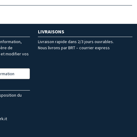
LIVRAISONS
’information,
Livraison rapide dans 2/3 jours ouvrables.
ière de
Nous livrons par BRT – courrier express
et modifier vos
formation
isposition du
k.it