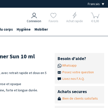
Connexion
Favoris
Achat rapide
€ 0,00
du corps
Hygiène
Mobilier
mer Sun 10 ml
Besoin d'aide?
Whatsapp
Posez votre question
avec retrait rapide et doux en 5
Lisez nos F.A.Q.
tense et opaque
ne, forte et longue durée.
Achats secures
Bien de clients satisfaits