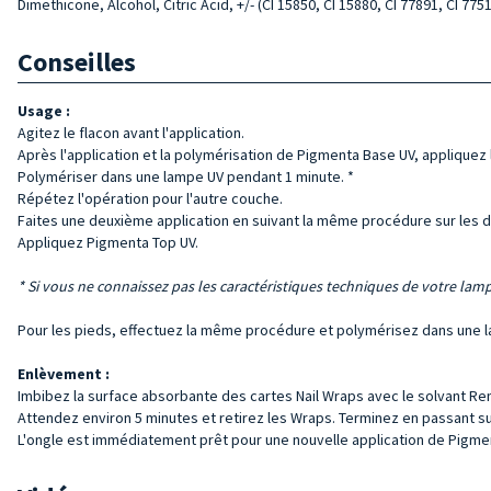
Dimethicone, Alcohol, Citric Acid, +/- (CI 15850, CI 15880, CI 77891, CI 7751
Conseilles
Usage :
Agitez le flacon avant l'application.
Après l'application et la polymérisation de Pigmenta Base UV, appliquez
Polymériser dans une lampe UV pendant 1 minute. *
Répétez l'opération pour l'autre couche.
Faites une deuxième application en suivant la même procédure sur les 
Appliquez Pigmenta Top UV.
* Si vous ne connaissez pas les caractéristiques techniques de votre la
Pour les pieds, effectuez la même procédure et polymérisez dans une 
Enlèvement :
Imbibez la surface absorbante des cartes Nail Wraps avec le solvant Re
Attendez environ 5 minutes et retirez les Wraps. Terminez en passant 
L'ongle est immédiatement prêt pour une nouvelle application de Pigme