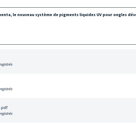
igmenta, le nouveau système de pigments liquides UV pour ongles dé
egistrés
egistrés
.pdf
egistrés