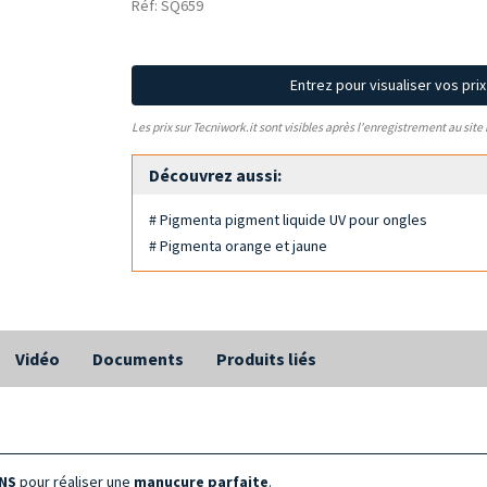
Réf: SQ659
Entrez pour visualiser vos pri
Les prix sur Tecniwork.it sont visibles après l'enregistrement au site
Découvrez aussi:
# Pigmenta pigment liquide UV pour ongles
# Pigmenta orange et jaune
Vidéo
Documents
Produits liés
NS
pour réaliser une
manucure parfaite
.