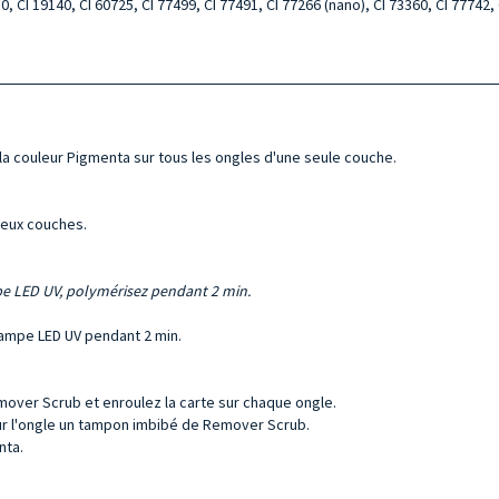
0, CI 19140, CI 60725, CI 77499, CI 77491, CI 77266 (nano), CI 73360, CI 77742, 
 la couleur Pigmenta sur tous les ongles d'une seule couche.
deux couches.
mpe LED UV, polymérisez pendant 2 min.
lampe LED UV pendant 2 min.
mover Scrub et enroulez la carte sur chaque ongle.
sur l'ongle un tampon imbibé de Remover Scrub.
nta.