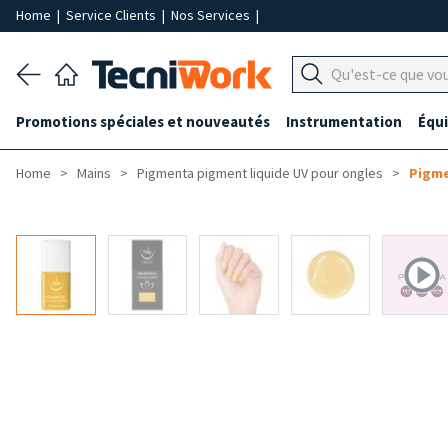
Home
|
Service Clients
|
Nos Services
|
Promotions spéciales et nouveautés
Instrumentation
Équ
Home
Mains
Pigmenta pigment liquide UV pour ongles
Pigme