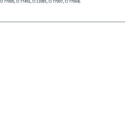
CI 77000, CI 77492, CI 12085, CI 77007, CI 77004).