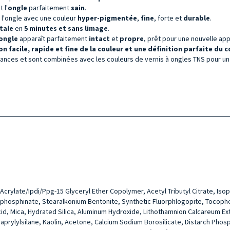
t l'
ongle
parfaitement
sain
.
 l'ongle avec une couleur
hyper-pigmentée
,
fine
, forte et
durable
.
tale
en
5 minutes et sans limage
.
ongle
apparaît parfaitement
intact
et
propre
, prêt pour une nouvelle app
on facile, rapide et fine de la couleur et une définition parfaite du
uances et sont combinées avec les couleurs de vernis à ongles TNS pour u
Acrylate/Ipdi/Ppg-15 Glyceryl Ether Copolymer, Acetyl Tributyl Citrate, Iso
phosphinate, Stearalkonium Bentonite, Synthetic Fluorphlogopite, Tocopher
cid, Mica, Hydrated Silica, Aluminum Hydroxide, Lithothamnion Calcareum Ext
ycaprylylsilane, Kaolin, Acetone, Calcium Sodium Borosilicate, Distarch Ph