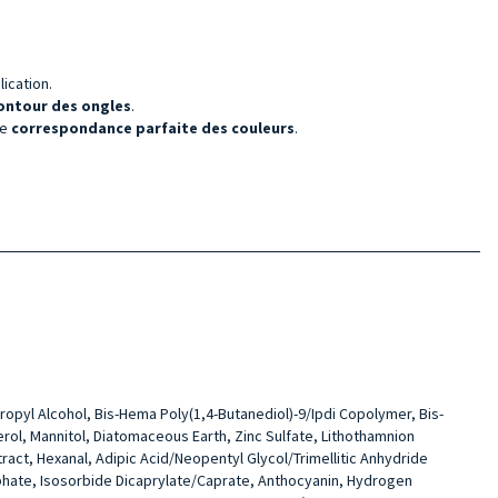
lication.
 contour des ongles
.
ne
correspondance parfaite des couleurs
.
propyl Alcohol, Bis-Hema Poly(1,4-Butanediol)-9/Ipdi Copolymer, Bis-
ol, Mannitol, Diatomaceous Earth, Zinc Sulfate, Lithothamnion
ract, Hexanal, Adipic Acid/Neopentyl Glycol/Trimellitic Anhydride
osphate, Isosorbide Dicaprylate/Caprate, Anthocyanin, Hydrogen