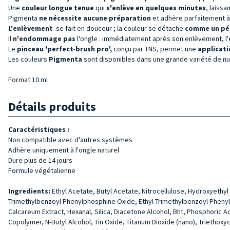
Une
couleur
longue tenue
qui
s'enlève en quelques minutes
, laissan
Pigmenta
ne nécessite aucune préparation
et adhère parfaitement à
L'enlèvement
se fait en douceur ; la couleur se détache
comme un pé
Il
n'endommage pas
l'ongle : immédiatement après son enlèvement, l'
Le
pinceau 'perfect-brush pro',
conçu par TNS, permet une
applicati
Les couleurs
Pigmenta
sont disponibles dans une grande variété de n
Format 10 ml
Détails produits
Caractéristiques :
Non compatible avec d'autres systèmes
Adhère uniquement à l'ongle naturel
Dure plus de 14 jours
Formule végétalienne
Ingredients:
Ethyl Acetate, Butyl Acetate, Nitrocellulose, Hydroxyethyl 
Trimethylbenzoyl Phenylphosphine Oxide, Ethyl Trimethylbenzoyl Phenyl
Calcareum Extract, Hexanal, Silica, Diacetone Alcohol, Bht, Phosphoric A
Copolymer, N-Butyl Alcohol, Tin Oxide, Titanum Dioxide (nano), Triethox