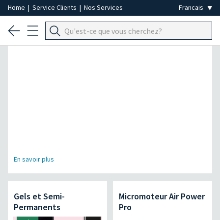
Home
|
Service Clients
|
Nos Services
Spécial Épilation Professionnelle
En savoir plus
Gels et Semi-
Micromoteur Air Power
Permanents
Pro