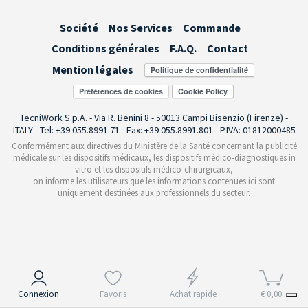
Société
Nos Services
Commande
Conditions générales
F.A.Q.
Contact
Mention légales
Préférences de cookies
TecniWork S.p.A. - Via R. Benini 8 - 50013 Campi Bisenzio (Firenze) -
ITALY - Tel: +39 055.8991.71 - Fax: +39 055.8991.801 - P.IVA: 01812000485
Conformément aux directives du Ministère de la Santé concernant la publicité
médicale sur les dispositifs médicaux, les dispositifs médico-diagnostiques in
vitro et les dispositifs médico-chirurgicaux,
on informe les utilisateurs que les informations contenues ici sont
uniquement destinées aux professionnels du secteur.
Notification lors de la collecte
Connexion
Favoris
Achat rapide
€ 0,00