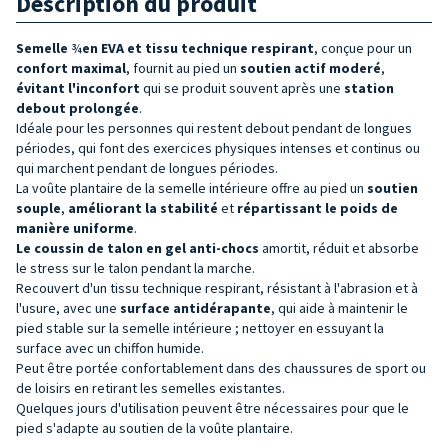
Description du produit
Semelle
¾
en EVA et tissu technique respirant
, conçue pour un
confort maximal
, fournit au pied un
soutien actif moderé
,
évitant l'inconfort
qui se produit souvent après une
station
debout prolon
gée
.
Idéale pour les personnes qui restent debout pendant de longues
périodes, qui font des exercices physiques intenses et continus ou
qui marchent pendant de longues périodes.
La voûte plantaire de la semelle intérieure offre au pied un
soutien
souple
,
améliorant la stabilité
et
répartissant le poids de
manière uniforme
.
Le coussin de talon
en gel anti-chocs
amortit, réduit et absorbe
le stress sur le talon pendant la marche.
Recouvert d'un tissu technique respirant, résistant à l'abrasion et à
l'usure, avec une
surface antidérapante
, qui aide à maintenir le
pied stable sur la semelle intérieure ; nettoyer en essuyant la
surface avec un chiffon humide.
Peut être portée confortablement dans des chaussures de sport ou
de loisirs en retirant les semelles existantes.
Quelques jours d'utilisation peuvent être nécessaires pour que le
pied s'adapte au soutien de la voûte plantaire.