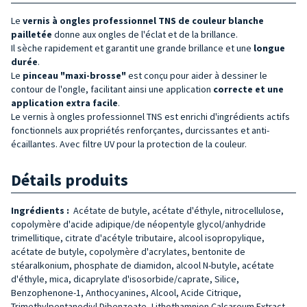
Le
vernis à ongles professionnel TNS de couleur blanche
pailletée
donne aux ongles de l'éclat et de la brillance.
Il sèche rapidement et garantit une grande brillance et une
longue
durée
.
Le
pinceau "maxi-brosse"
est conçu pour aider à dessiner le
contour de l'ongle, facilitant ainsi une application
correcte
et une
application extra facile
.
Le vernis à ongles professionnel TNS est enrichi d'ingrédients actifs
fonctionnels aux propriétés renforçantes, durcissantes et anti-
écaillantes. Avec filtre UV pour la protection de la couleur.
Détails produits
Ingrédients :
Acétate de butyle, acétate d'éthyle, nitrocellulose,
copolymère d'acide adipique/de néopentyle glycol/anhydride
trimellitique, citrate d'acétyle tributaire, alcool isopropylique,
acétate de butyle, copolymère d'acrylates, bentonite de
stéaralkonium, phosphate de diamidon, alcool N-butyle, acétate
d'éthyle, mica, dicaprylate d'isosorbide/caprate, Silice,
Benzophenone-1, Anthocyanines, Alcool, Acide Citrique,
Trimethylpentanediyl Dibenzoate, Lithothamnion Calcareum Extract,