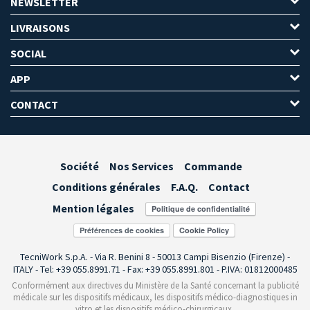
NEWSLETTER
LIVRAISONS
SOCIAL
APP
CONTACT
Société
Nos Services
Commande
Conditions générales
F.A.Q.
Contact
Mention légales
Préférences de cookies
TecniWork S.p.A. - Via R. Benini 8 - 50013 Campi Bisenzio (Firenze) -
ITALY - Tel: +39 055.8991.71 - Fax: +39 055.8991.801 - P.IVA: 01812000485
Conformément aux directives du Ministère de la Santé concernant la publicité
médicale sur les dispositifs médicaux, les dispositifs médico-diagnostiques in
vitro et les dispositifs médico-chirurgicaux,