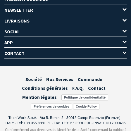
NEWSLETTER
LIVRAISONS
SOCIAL
APP
CONTACT
Société
Nos Services
Commande
Conditions générales
F.A.Q.
Contact
Mention légales
Préférences de cookies
TecniWork S.p.A. - Via R. Benini 8 - 50013 Campi Bisenzio (Firenze) -
ITALY - Tel: +39 055.8991.71 - Fax: +39 055.8991.801 - P.IVA: 01812000485
Conformément aux directives du Ministère de la Santé concernant la publicité