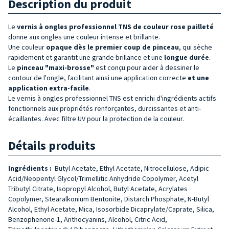
Description du produit
Le
vernis à ongles professionnel TNS de couleur rose pailleté
donne aux ongles une couleur intense et brillante.
Une couleur
opaque dès le premier coup de pinceau
, qui sèche
rapidement et garantit une grande brillance et une
longue durée
.
Le
pinceau "maxi-brosse"
est conçu pour aider à dessiner le
contour de l'ongle, facilitant ainsi une application correcte
et une
application extra-facile
.
Le vernis à ongles professionnel TNS est enrichi d'ingrédients actifs
fonctionnels aux propriétés renforçantes, durcissantes et anti-
écaillantes. Avec filtre UV pour la protection de la couleur.
Détails produits
Ingrédients :
Butyl Acetate, Ethyl Acetate, Nitrocellulose, Adipic
Acid/Neopentyl Glycol/Trimellitic Anhydride Copolymer, Acetyl
Tributyl Citrate, Isopropyl Alcohol, Butyl Acetate, Acrylates
Copolymer, Stearalkonium Bentonite, Distarch Phosphate, N-Butyl
Alcohol, Ethyl Acetate, Mica, Isosorbide Dicaprylate/Caprate, Silica,
Benzophenone-1, Anthocyanins, Alcohol, Citric Acid,