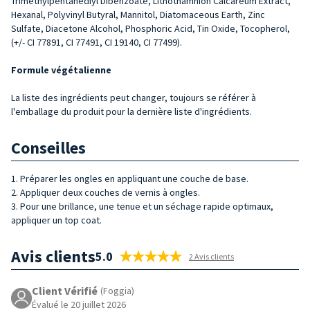
Trimethylpentanediyl Dibenzoate, Lithothamnion Calcareum Extract,
Hexanal, Polyvinyl Butyral, Mannitol, Diatomaceous Earth, Zinc
Sulfate, Diacetone Alcohol, Phosphoric Acid, Tin Oxide, Tocopherol,
(+/- CI 77891, CI 77491, CI 19140, CI 77499).
Formule végétalienne
La liste des ingrédients peut changer, toujours se référer à
l'emballage du produit pour la dernière liste d'ingrédients.
Conseilles
1. Préparer les ongles en appliquant une couche de base.
2. Appliquer deux couches de vernis à ongles.
3. Pour une brillance, une tenue et un séchage rapide optimaux,
appliquer un top coat.
Avis clients
5.0
2 Avis clients
Client Vérifié
(Foggia)
Évalué le 20 juillet 2026