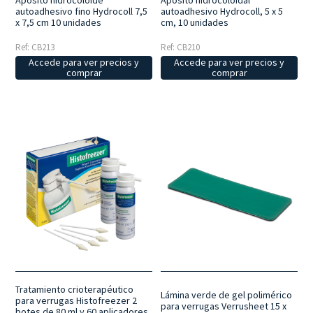
Apósito hidrocoloide
Apósito hidrocoloidal
autoadhesivo fino Hydrocoll 7,5
autoadhesivo Hydrocoll, 5 x 5
x 7,5 cm 10 unidades
cm, 10 unidades
Ref: CB213
Ref: CB210
Accede para ver precios y
Accede para ver precios y
comprar
comprar
Tratamiento crioterapéutico
Lámina verde de gel polimérico
para verrugas Histofreezer 2
para verrugas Verrusheet 15 x
botes de 80 ml y 60 aplicadores