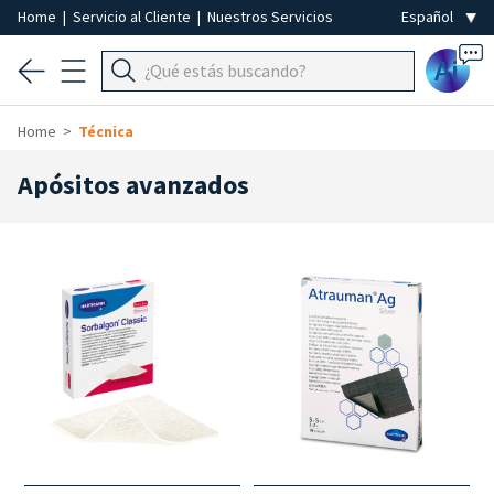
Home
|
Servicio al Cliente
|
Nuestros Servicios
Ai
Home
Técnica
Apósitos avanzados