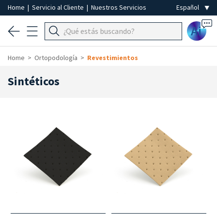
Home
|
Servicio al Cliente
|
Nuestros Servicios
Ai
Home
Ortopodología
Revestimientos
Sintéticos