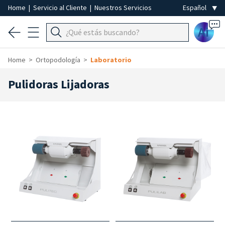
Home
|
Servicio al Cliente
|
Nuestros Servicios
Ai
Home
Ortopodología
Laboratorio
Pulidoras Lijadoras