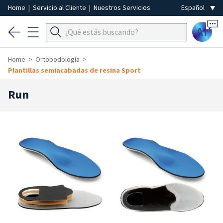
Home
|
Servicio al Cliente
|
Nuestros Servicios
Ai
Home
Ortopodología
Plantillas semiacabadas de resina Sport
Run