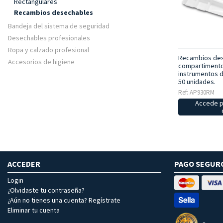
Rectangulares
Recambios desechables
Bandeja del sistema de seguridad
Desechables profesionales
Ropa y calzado profesional
Recambios des
Accesorios de higiene
compartimento
instrumentos d
50 unidades.
Ref: AP930RM
Accede p
ACCEDER
PAGO SEGUR
Login
¿Olvidaste tu contraseña?
¿Aún no tienes una cuenta? Regístrate
Eliminar tu cuenta