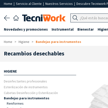
Home
|
Servicio al Cliente
|
Nuestros Servicios
|
Descubre Tecniwork 
Novedades y promociones
Instrumental
Bienestar
Higie
Home
Higiene
Bandejas para instrumentos
Recambios desechables
HIGIENE
Desinfectantes profesionales
Esterilización de instrumentos
Cubetas Desinfección y Esterilización
Bandejas para instrumentos
Reniformes