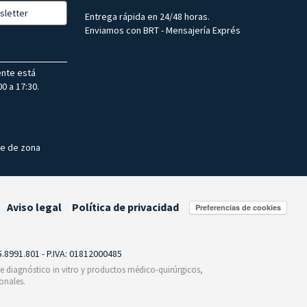
sletter
Entrega rápida en 24/48 horas.
Enviamos con BRT - Mensajería Exprés
ente está
0 a 17:30.
te de zona
Aviso legal
Política de privacidad
Preferencias de cookies
55.8991.801 - P.IVA: 01812000485
 de diagnóstico in vitro y productos médico-quirúrgicos,
onales.