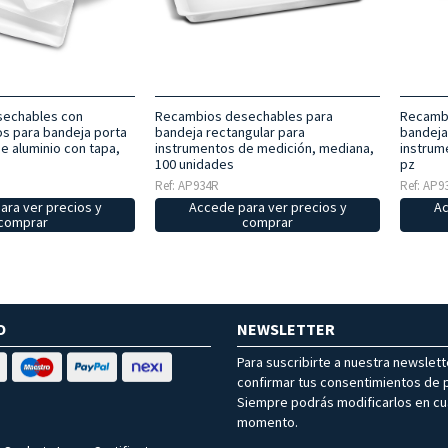
echables con
Recambios desechables para
Recambi
s para bandeja porta
bandeja rectangular para
bandeja
e aluminio con tapa,
instrumentos de medición, mediana,
instrum
100 unidades
pz
Ref: AP934R
Ref: AP9
ara ver precios y
Accede para ver precios y
Ac
comprar
comprar
O
NEWSLETTER
Para suscribirte a nuestra newslet
confirmar tus consentimientos de p
Siempre podrás modificarlos en cu
momento.