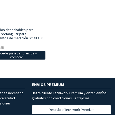
os desechables para
 rectangular para
entos de medición Small 100
33R
cede para ver precios y
comprar
ENVÍOS PREMIUM
ter es necesario
Hazte cliente Tecniwork Premium y obtén envíos
rivacidad.
gratuitos con condiciones ventajosas.
alquier
Descubre Tecniwork Premium