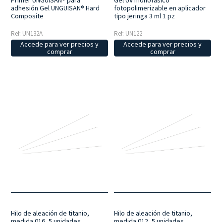
Primer UNGUISAN® para
Gel UV monofásico
adhesión Gel UNGUISAN® Hard
fotopolimerizable en aplicador
Composite
tipo jeringa 3 ml 1 pz
Ref: UN132A
Ref: UN122
Accede para ver precios y
Accede para ver precios y
comprar
comprar
Hilo de aleación de titanio,
Hilo de aleación de titanio,
medida 016, 5 unidades
medida 012, 5 unidades