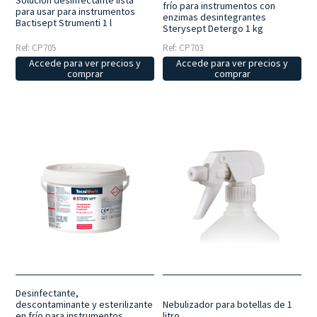
Solución desinfectante lista
frío para instrumentos con
para usar para instrumentos
enzimas desintegrantes
Bactisept Strumenti 1 l
Sterysept Detergo 1 kg
Ref: CP705
Ref: CP703
Accede para ver precios y
Accede para ver precios y
comprar
comprar
Desinfectante,
Nebulizador para botellas de 1
descontaminante y esterilizante
litro
en frío para instrumentos