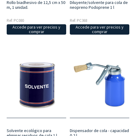
Rollo biadhesivo de 12,5 cm x 50
Diluyente/solvente para cola de
m, 1 unidad.
neopreno Podoprene 1 l
Ref: PC080
Ref: PC368
Accede para ver precios y
Accede para ver precios y
comprar
comprar
Solvente ecológico para
Dispensador de cola - capacidad
eliminar residuos de cola 1 l
0,2 l