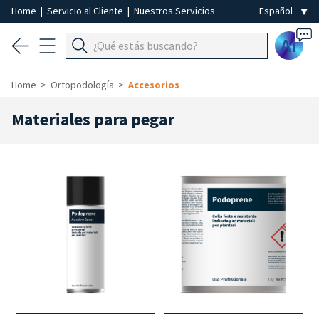
Home
|
Servicio al Cliente
|
Nuestros Servicios
Ai
Home
Ortopodología
Accesorios
Materiales para pegar