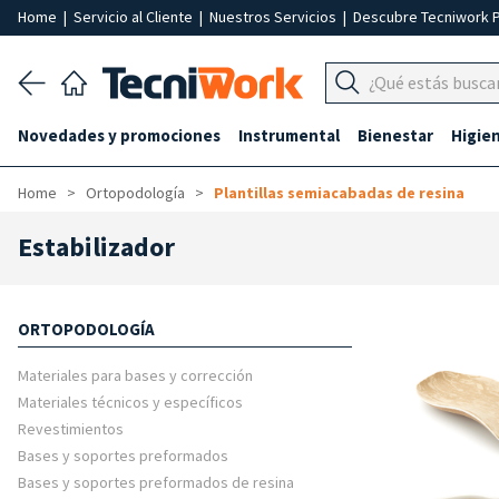
Home
|
Servicio al Cliente
|
Nuestros Servicios
|
Descubre Tecniwork 
Novedades y promociones
Instrumental
Bienestar
Higie
Home
Ortopodología
Plantillas semiacabadas de resina
Estabilizador
ORTOPODOLOGÍA
Materiales para bases y corrección
Materiales técnicos y específicos
Revestimientos
Bases y soportes preformados
Bases y soportes preformados de resina