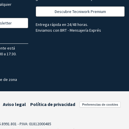
alquier
Descubre Tecniwork Premium
sletter
Entrega rápida en 24/48 horas.
Enviamos con BRT - Mensajería Exprés
ente está
0 a 17:30.
te de zona
Aviso legal
Política de privacidad
Preferencias de cookies
55.8991.801 - P.IVA: 01812000485