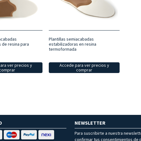
iacabadas
Plantillas semiacabadas
s de resina para
estabilizadoras en resina
termoformada
ara ver precios y
Accede para ver precios y
comprar
comprar
O
NEWSLETTER
Para suscribirte a nuestra newslet
confirmar tus consentimientos de p