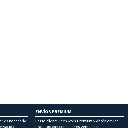
ENVÍOS PREMIUM
ter es necesario
Hazte cliente Tecniwork Premium y obtén envíos
rivacidad.
gratuitos con condiciones ventajosas.