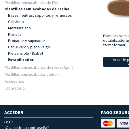
Plantillas semiacabadas de EVA
Plantillas semiacabadas de resina
Bases neutras, soportes y refuerzos
Calcáneo
Metatarsiano
Plantilla
Plantillas sem
estabilizadora
Pronador y supinador
termoformar
Cable varo y plano valgo
Pie sensible - Diabet
Estabilizador
Accede p
Plantillas semiacabadas de resina Sport
Plantillas semiacabadas confort
Accesorios
Laboratorio
ACCEDER
PAGO SEGUR
Login
¿Olvidaste tu contraseña?