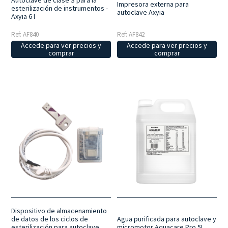
Impresora externa para
esterilización de instrumentos -
autoclave Axyia
Axyia 6 l
Ref: AF840
Ref: AF842
Accede para ver precios y
Accede para ver precios y
comprar
comprar
Dispositivo de almacenamiento
de datos de los ciclos de
Agua purificada para autoclave y
esterilización para autoclave
micromotor Aquacare Pro 5L