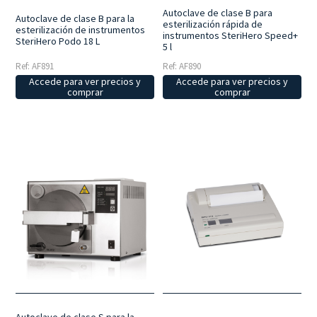
Autoclave de clase B para
Autoclave de clase B para la
esterilización rápida de
esterilización de instrumentos
instrumentos SteriHero Speed+
SteriHero Podo 18 L
5 l
Ref: AF891
Ref: AF890
Accede para ver precios y
Accede para ver precios y
comprar
comprar
Autoclave de clase S para la