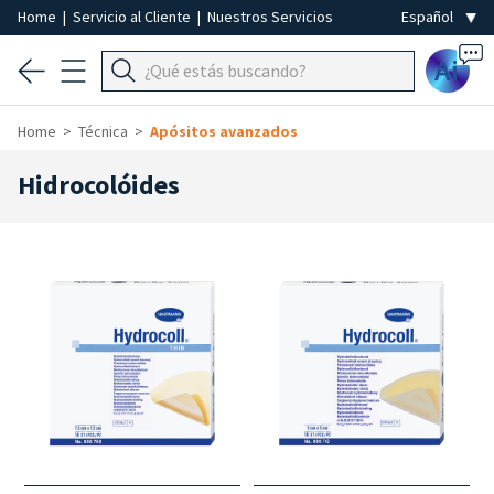
Home
|
Servicio al Cliente
|
Nuestros Servicios
Ai
Home
Técnica
Apósitos avanzados
Hidrocolóides