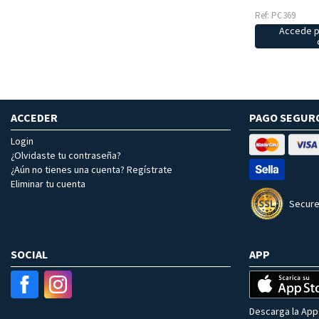
Ref: PC369
Accede p
ACCEDER
PAGO SEGUR
Login
¿Olvidaste tu contraseña?
¿Aún no tienes una cuenta? Regístrate
Eliminar tu cuenta
Secure
SOCIAL
APP
Descarga la App 