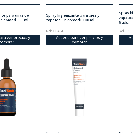
Spray hi
nte para uñas de
Spray higienizante para pies y
zapatos
Onicomed+ 11 ml
zapatos Onicomed+ 100 ml
6 uds.
Ref: CE414
Ref: ESC
ara ver precios y
Accede para ver precios y
Ac
comprar
comprar