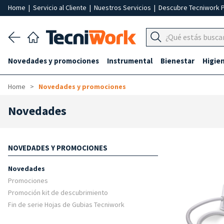
Home
|
Servicio al Cliente
|
Nuestros Servicios
|
Descubre Tecniwork 
Novedades y promociones
Instrumental
Bienestar
Higie
Home
Novedades y promociones
Novedades
NOVEDADES Y PROMOCIONES
Novedades
Promociones
Promoción kit de descubrimiento
Fin de serie Hojas de Gubias Tecniwork