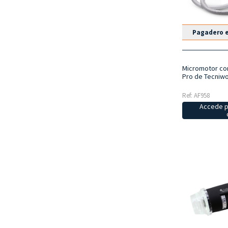
Pagadero e
Micromotor con
Pro de Tecniw
Ref: AF958
Accede p