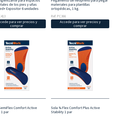
igienizante para espacios
Pegamento de neopreno para pegar
itales de los pies y uñas
materiales para plantillas
d+ Expositor 6 unidades
ortopédicas, 1 kg.
E413
Ref: PC366
cede para ver precios y
Accede para ver precios y
comprar
comprar
SemiFlex Comfort Active
Sola ¾ Flex Comfort Plus Active
y 1 par
Stability 1 par