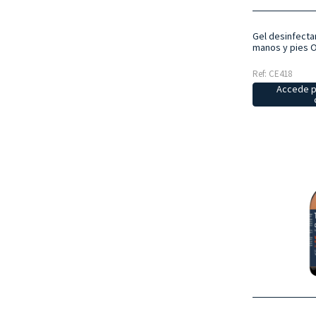
Gel desinfecta
manos y pies 
Ref: CE418
Accede p