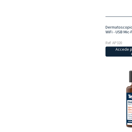
Dermatoscopio 
WiFi - USB Mic-F
Ref: AP320
Accede p