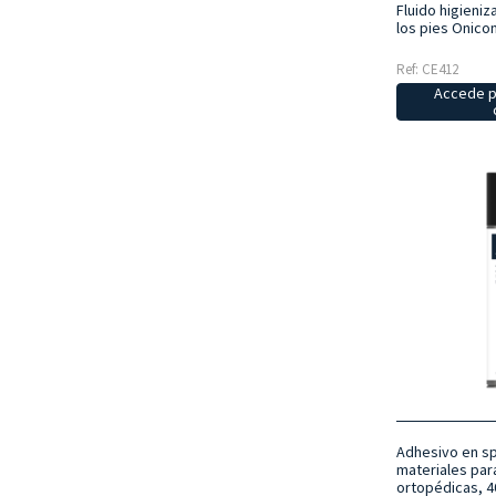
Fluido higieniz
los pies Onico
Ref: CE412
Accede p
Adhesivo en sp
materiales para
ortopédicas, 4