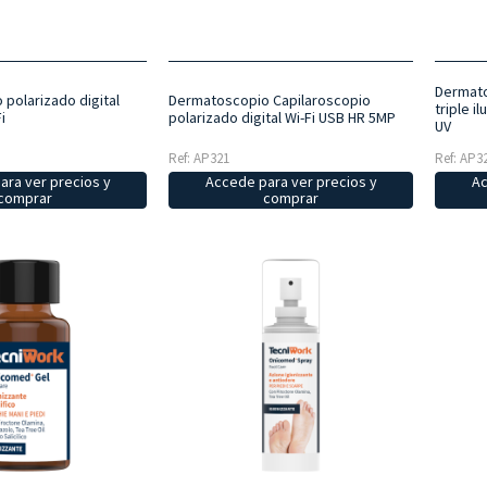
Dermato
polarizado digital
Dermatoscopio Capilaroscopio
triple i
i
polarizado digital Wi-Fi USB HR 5MP
UV
Ref: AP321
Ref: AP3
ara ver precios y
Accede para ver precios y
Ac
comprar
comprar