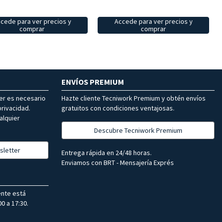
cede para ver precios y
Accede para ver precios y
comprar
comprar
ENVÍOS PREMIUM
ter es necesario
Hazte cliente Tecniwork Premium y obtén envíos
rivacidad.
gratuitos con condiciones ventajosas.
alquier
Descubre Tecniwork Premium
sletter
Entrega rápida en 24/48 horas.
Enviamos con BRT - Mensajería Exprés
ente está
0 a 17:30.