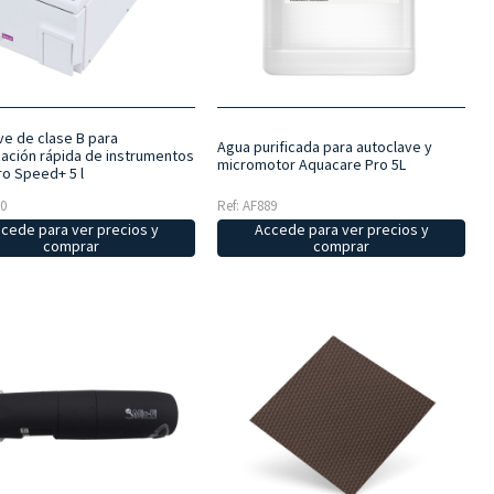
ve de clase B para
Agua purificada para autoclave y
ización rápida de instrumentos
micromotor Aquacare Pro 5L
ro Speed+ 5 l
90
Ref: AF889
cede para ver precios y
Accede para ver precios y
comprar
comprar