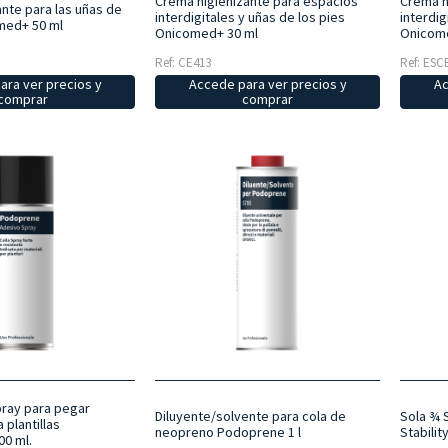
Crema higienizante para espacios
Crema h
ante para las uñas de
interdigitales y uñas de los pies
interdig
med+ 50 ml
Onicomed+ 30 ml
Onicome
Ref: CE413
Ref: ESC
ara ver precios y
Accede para ver precios y
Ac
comprar
comprar
ray para pegar
Diluyente/solvente para cola de
Sola ¾ 
 plantillas
neopreno Podoprene 1 l
Stabilit
00 ml.