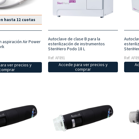
n hasta 12 cuotas
Autoclave de clase B para la
Autocla
 aspiración Air Power
esterilización de instrumentos
esteril
ork
SteriHero Podo 18 L
SteriHe
Ref: AF891
Ref: AF8
Accede para ver precios y
Ac
ara ver precios y
comprar
comprar